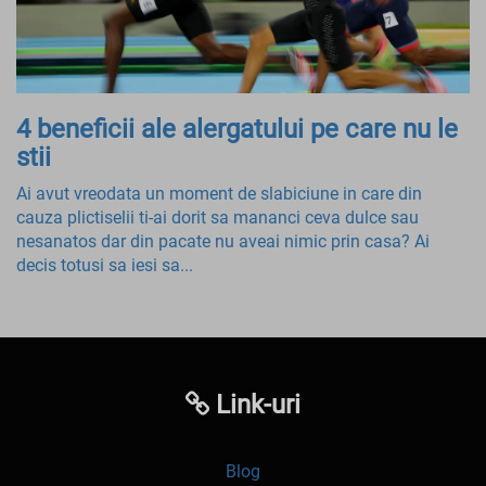
4 beneficii ale alergatului pe care nu le
stii
Ai avut vreodata un moment de slabiciune in care din
cauza plictiselii ti-ai dorit sa mananci ceva dulce sau
nesanatos dar din pacate nu aveai nimic prin casa? Ai
decis totusi sa iesi sa...
Link-uri
Blog