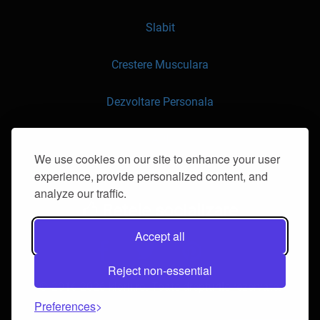
Slabit
Crestere Musculara
Dezvoltare Personala
API
We use cookies on our site to enhance your user
experience, provide personalized content, and
Contacteaza-ne
analyze our traffic.
Retele socializare
Accept all
Reject non-essential
© 2016-2026 klorii.ro. Toate drepturile rezervate.
Preferences