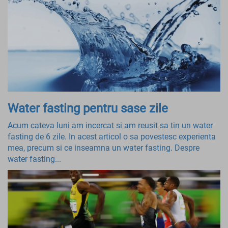
Water fasting pentru sase zile
Acum cateva luni am incercat si am reusit sa tin un water
fasting de 6 zile. In acest articol o sa povestesc experienta
mea, precum si ce inseamna un water fasting. Despre
water fasting...