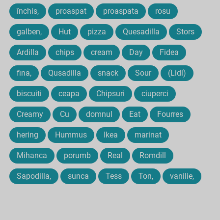
închis,
proaspat
proaspata
rosu
galben,
Hut
pizza
Quesadilla
Stors
Ardilla
chips
cream
Day
Fidea
fina,
Qusadilla
snack
Sour
(Lidl)
biscuiti
ceapa
Chipsuri
ciuperci
Creamy
Cu
domnul
Eat
Fourres
hering
Hummus
Ikea
marinat
Mihanca
porumb
Real
Romdill
Sapodilla,
sunca
Tess
Ton,
vanilie,