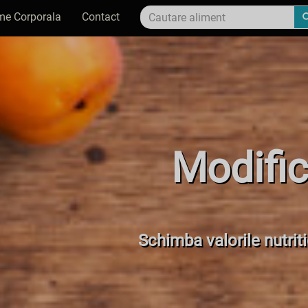
me Corporala
Contact
Modific
Schimba valorile nutrit