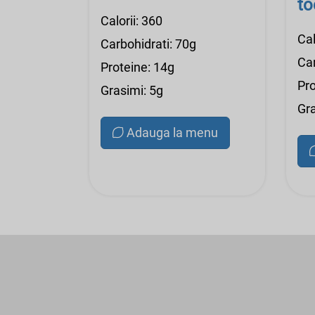
to
Calorii: 360
Cal
Carbohidrati: 70g
Car
Proteine: 14g
Pro
Grasimi: 5g
Gra
Adauga la menu