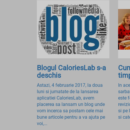
Blogul CaloriesLab s-a
Cum
deschis
tim
Astazi, 4 februarie 2017, la doua
In ace
luni si jumatate de la lansarea
sarba
aplicatiei CaloriesLab, avem
este f
placerea sa lansam un blog unde
revizi
vom incerca sa postam cele mai
si pe
bune articole pentru a va ajuta pe
si cat
voi,...