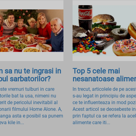
 sa nu te ingrasi in
Top 5 cele mai
pul sarbatorilor?
nesanatoase alime
ste vremuri tulburi in care
In trecut, articolele de pe aces
torile bat la usa, nimeni nu
s-au legat in principiu de asp
erit de pericolul inevitabil al
ce te influenteaza in mod pozi
onarii filmului Home Alone. A,
Acest articol se deosebeste i
 langa asta e posibil sa punem
prin faptul ca se refera la ace
eva kile in...
alimente care iti...