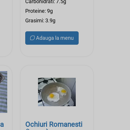
Carbohidrati: 7.5g
Proteine: 9g
Grasimi: 3.9g
Adauga la menu
da
Ochiuri Romanesti