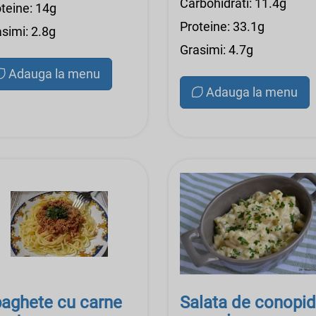
Carbohidrati: 11.4g
teine: 14g
Proteine: 33.1g
simi: 2.8g
Grasimi: 4.7g
Adauga la menu
Adauga la menu
aghete cu carne
Salata de conopi