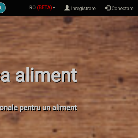
RO
(BETA)
Inregistrare
Conectare
a aliment
ionale pentru un aliment