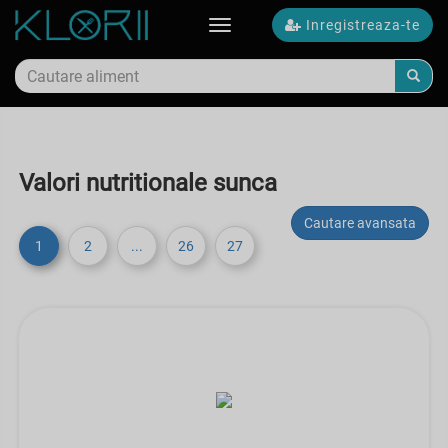
Inregistreaza-te
Toggle
navigation
Valori nutritionale sunca
Cautare avansata
1
2
...
26
27