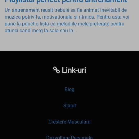
Un antrenament reusit trebuie sa fie animat inevitabil de
muzica potrivita, motivationala si ritmica. Pentru asta voi
pune la punct o lista cu melodiile mele preferate pentru
atunci cand merg la sala sau la...
Link-uri
Blog
Slabit
Crestere Musculara
Dezvoltare Personala