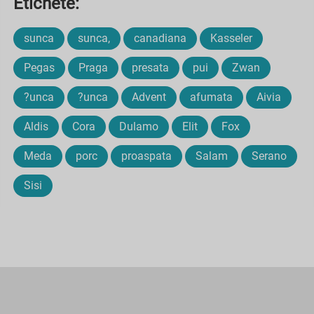
Etichete:
sunca
sunca,
canadiana
Kasseler
Pegas
Praga
presata
pui
Zwan
?unca
?unca
Advent
afumata
Aivia
Aldis
Cora
Dulamo
Elit
Fox
Meda
porc
proaspata
Salam
Serano
Sisi