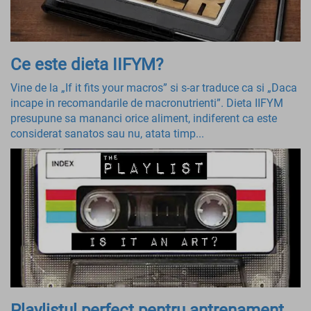
Ce este dieta IIFYM?
Vine de la „If it fits your macros” si s-ar traduce ca si „Daca
incape in recomandarile de macronutrienti”. Dieta IIFYM
presupune sa mananci orice aliment, indiferent ca este
considerat sanatos sau nu, atata timp...
Playlistul perfect pentru antrenament