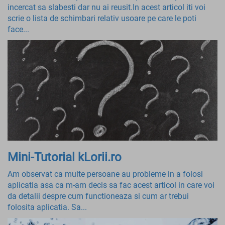
incercat sa slabesti dar nu ai reusit.In acest articol iti voi
scrie o lista de schimbari relativ usoare pe care le poti
face...
Mini-Tutorial kLorii.ro
Am observat ca multe persoane au probleme in a folosi
aplicatia asa ca m-am decis sa fac acest articol in care voi
da detalii despre cum functioneaza si cum ar trebui
folosita aplicatia. Sa...