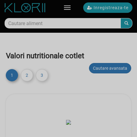
Inregistreaza-te
Toggle
navigation
Valori nutritionale cotlet
Cautare avansata
1
2
3