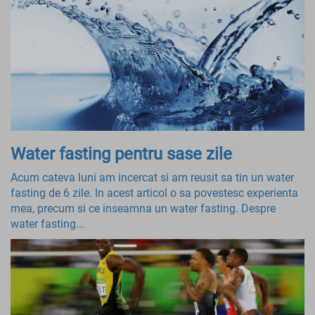
Water fasting pentru sase zile
Acum cateva luni am incercat si am reusit sa tin un water
fasting de 6 zile. In acest articol o sa povestesc experienta
mea, precum si ce inseamna un water fasting. Despre
water fasting...