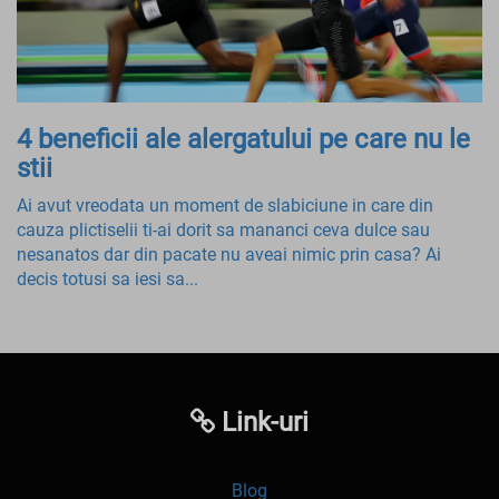
4 beneficii ale alergatului pe care nu le
stii
Ai avut vreodata un moment de slabiciune in care din
cauza plictiselii ti-ai dorit sa mananci ceva dulce sau
nesanatos dar din pacate nu aveai nimic prin casa? Ai
decis totusi sa iesi sa...
Link-uri
Blog