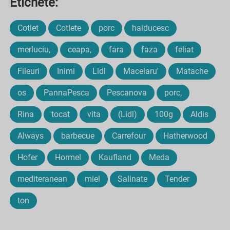
Etichete:
Cotlet
Cotlete
porc
haiducesc
merluciu,
ceapa,
fara
faza
feliat
Fileuri
Inimi
Lidl
Macelaru'
Matache
os
PannaPesca
Pescanova
porc,
Rina
tocat
vita
(Lidl)
100g
Aldis
Always
barbecue
Carrefour
Hatherwood
Hofer
Hormel
Kaufland
Meda
mediteranean
miel
Salinate
Tender
ton