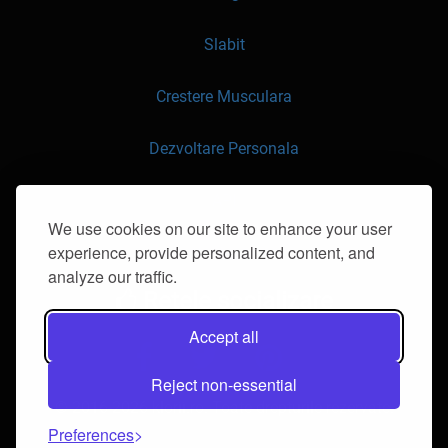
Slabit
Crestere Musculara
Dezvoltare Personala
API
We use cookies on our site to enhance your user
experience, provide personalized content, and
Contacteaza-ne
analyze our traffic.
Retele socializare
Accept all
Reject non-essential
© 2016-2026 klorii.ro. Toate drepturile rezervate.
Preferences