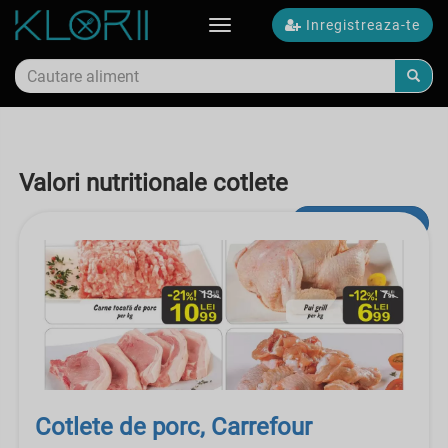
Inregistreaza-te
Toggle
navigation
Valori nutritionale cotlete
Cautare avansata
Cotlete de porc, Carrefour