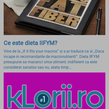
Ce este dieta IIFYM?
Vine de la „If it fits your macros” si s-ar traduce ca si „Daca
incape in recomandarile de macronutrienti”. Dieta IIFYM
presupune sa mananci orice aliment, indiferent ca este
considerat sanatos sau nu, atata timp...