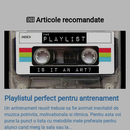
Articole recomandate
Playlistul perfect pentru antrenament
Un antrenament reusit trebuie sa fie animat inevitabil de
muzica potrivita, motivationala si ritmica. Pentru asta voi
pune la punct o lista cu melodiile mele preferate pentru
atunci cand merg la sala sau la...