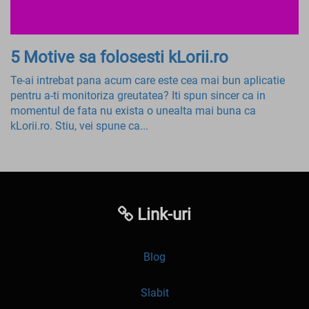
5 Motive sa folosesti kLorii.ro
Te-ai intrebat pana acum care este cea mai bun aplicatie
pentru a-ti monitoriza greutatea? Iti spun sincer ca in
momentul de fata nu exista o unealta mai buna ca
kLorii.ro. Stiu, vei spune ca...
Link-uri
Blog
Slabit