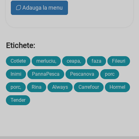
Adauga la menu
Etichete:
Cotlete
merluciu,
ceapa,
faza
Fileuri
Inimi
PannaPesca
Pescanova
porc
porc,
Rina
Always
Carrefour
Hormel
Tender