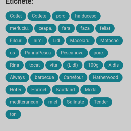
Etichete:
Cotlet
Cotlete
porc
haiducesc
merluciu,
ceapa,
fara
faza
feliat
Fileuri
Inimi
Lidl
Macelaru'
Matache
os
PannaPesca
Pescanova
porc,
Rina
tocat
vita
(Lidl)
100g
Aldis
Always
barbecue
Carrefour
Hatherwood
Hofer
Hormel
Kaufland
Meda
mediteranean
miel
Salinate
Tender
ton