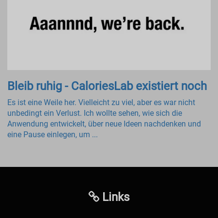
Bleib ruhig - CaloriesLab existiert noch
Es ist eine Weile her. Vielleicht zu viel, aber es war nicht
unbedingt ein Verlust. Ich wollte sehen, wie sich die
Anwendung entwickelt, über neue Ideen nachdenken und
eine Pause einlegen, um ...
Links