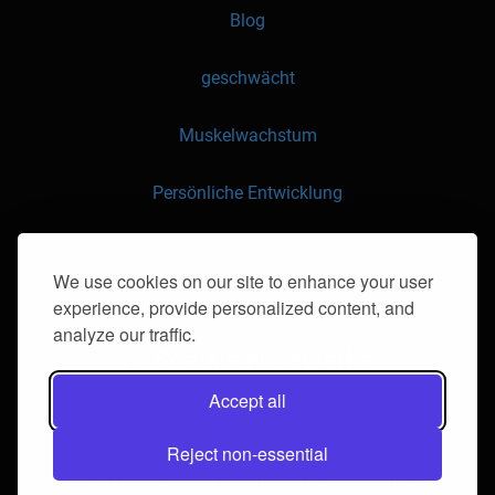
Blog
geschwächt
Muskelwachstum
Persönliche Entwicklung
API
We use cookies on our site to enhance your user
experience, provide personalized content, and
Kontaktieren Sie uns
analyze our traffic.
Soziale Netzwerke
Accept all
Reject non-essential
© 2016-2026 klorii.ro. Alle rechte vorbehalten.