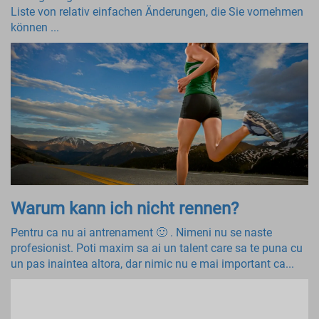
Liste von relativ einfachen Änderungen, die Sie vornehmen
können ...
Warum kann ich nicht rennen?
Pentru ca nu ai antrenament 🙂 . Nimeni nu se naste
profesionist. Poti maxim sa ai un talent care sa te puna cu
un pas inaintea altora, dar nimic nu e mai important ca...