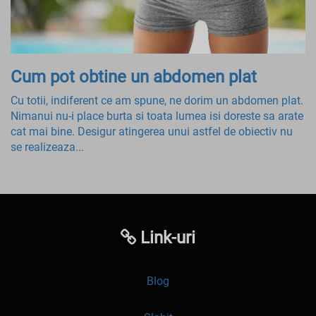
Cum pot obtine un abdomen plat
Cu totii, indiferent ce am spune, ne dorim un abdomen plat.
Nimanui nu-i place burta si toata lumea isi doreste sa arate
cat mai bine. Desigur atingerea unui astfel de obiectiv nu
se realizeaza...
Link-uri
Blog