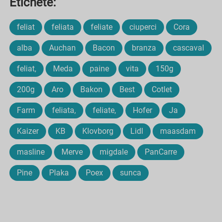
Etichete:
feliat
feliata
feliate
ciuperci
Cora
alba
Auchan
Bacon
branza
cascaval
feliat,
Meda
paine
vita
150g
200g
Aro
Bakon
Best
Cotlet
Farm
feliata,
feliate,
Hofer
Ja
Kaizer
KB
Klovborg
Lidl
maasdam
masline
Merve
migdale
PanCarre
Pine
Plaka
Poex
sunca