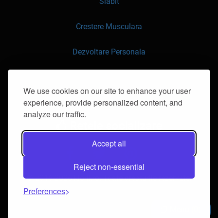
Slabit
Crestere Musculara
Dezvoltare Personala
API
We use cookies on our site to enhance your user
experience, provide personalized content, and
Contacteaza-ne
analyze our traffic.
Retele socializare
Accept all
Reject non-essential
© 2016-2026 klorii.ro. Toate drepturile rezervate.
Preferences
Menu
0