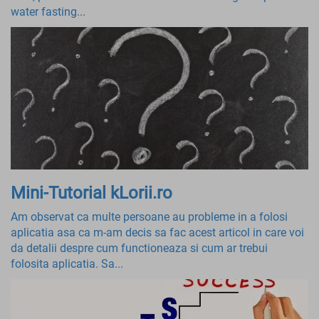
water fasting...
Mini-Tutorial kLorii.ro
Am observat ca multe persoane au probleme in a folosi
aplicatia asa ca m-am decis sa fac acest articol in care voi
da detalii despre cum functioneaza si cum ar trebui
folosita aplicatia. Sa...