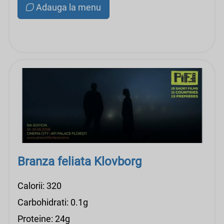
Adauga la menu
Branza feliata Klovborg
Calorii: 320
Carbohidrati: 0.1g
Proteine: 24g