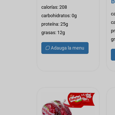
B
calorías: 208
ca
carbohidratos: 0g
c
proteína: 25g
p
grasas: 12g
g
Adauga la menu