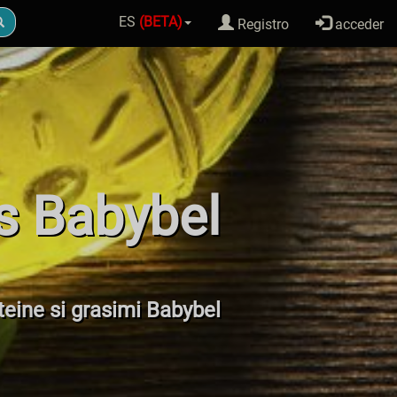
ES
(BETA)
Registro
acceder
as Babybel
oteine si grasimi Babybel