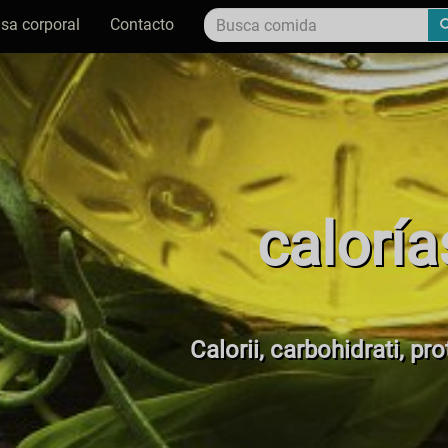
sa corporal
Contacto
calorí
Calorii, carbohidrati, pr