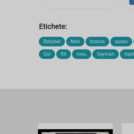
Etichete:
Babybel
Mini
branza
queso
Qui
Rit
rosu,
Seyman
topi