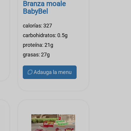
Branza moale
BabyBel
calorías: 327
carbohidratos: 0.5g
proteína: 21g
grasas: 27g
Adauga la menu