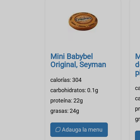
Mini Babybel
M
Original, Seyman
d
p
calorías: 304
V
ca
carbohidratos: 0.1g
c
proteína: 22g
p
grasas: 24g
g
Adauga la menu