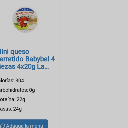
ini queso
erretido Babybel 4
iezas 4x20g La
ache qui rit
lorías: 304
arbohidratos: 0g
roteína: 22g
rasas: 24g
Adauga la menu