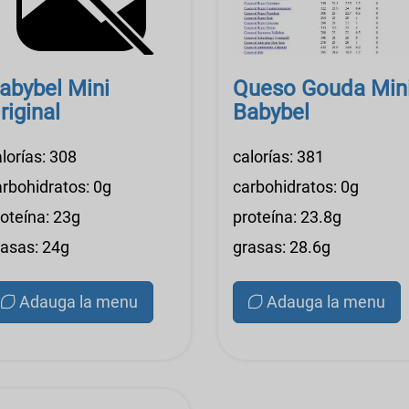
abybel Mini
Queso Gouda Min
riginal
Babybel
lorías: 308
calorías: 381
arbohidratos: 0g
carbohidratos: 0g
roteína: 23g
proteína: 23.8g
rasas: 24g
grasas: 28.6g
Adauga la menu
Adauga la menu