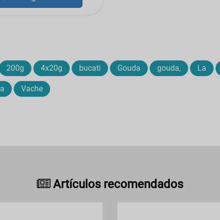
200g
4x20g
bucati
Gouda
gouda,
La
ta
Vache
Artículos recomendados