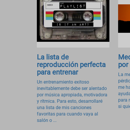
La lista de
Med
reproducción perfecta
por
para entrenar
La me
pérdi
Un entrenamiento exitoso
me ha
inevitablemente debe ser alentado
ayuda
por música apropiada, motivadora
para 
y rítmica. Para esto, desarrollaré
si qui
una lista de mis canciones
favoritas para cuando vaya al
salón o ...