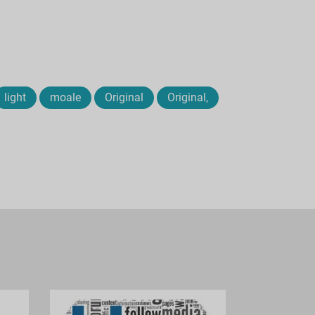
light
moale
Original
Original,