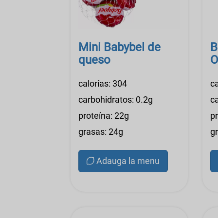
Mini Babybel de
B
queso
O
calorías: 304
ca
carbohidratos: 0.2g
c
proteína: 22g
p
grasas: 24g
g
Adauga la menu