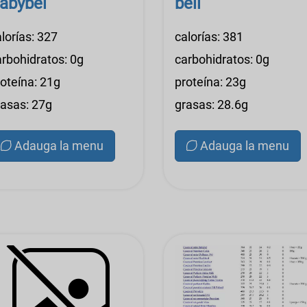
abybel
bell
lorías: 327
calorías: 381
arbohidratos: 0g
carbohidratos: 0g
roteína: 21g
proteína: 23g
rasas: 27g
grasas: 28.6g
Adauga la menu
Adauga la menu