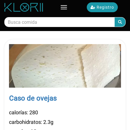
Registro
Toggle
navigation
Calorías de comida
Caso de ovejas
calorías: 280
carbohidratos: 2.3g