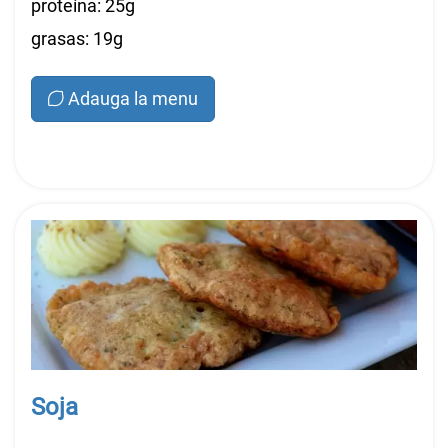
proteína: 25g
grasas: 19g
Adauga la menu
Soja