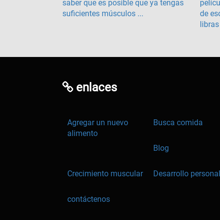
saber que es posible que ya tengas
pelíc
suficientes músculos ...
de es
libras 
enlaces
Agregar un nuevo
Busca comida
alimento
Blog
Crecimiento muscular
Desarrollo persona
contáctenos