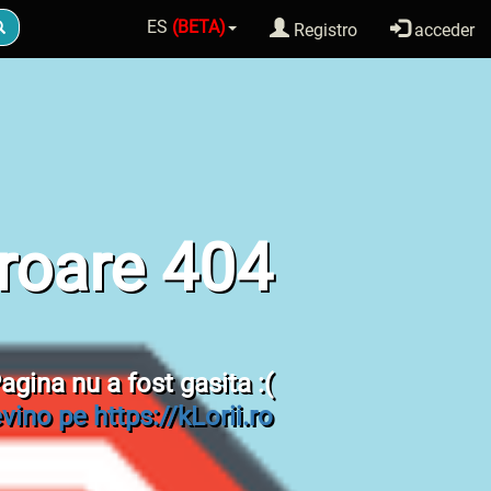
ES
(BETA)
Registro
acceder
roare 404
agina nu a fost gasita :(
vino pe https://kLorii.ro