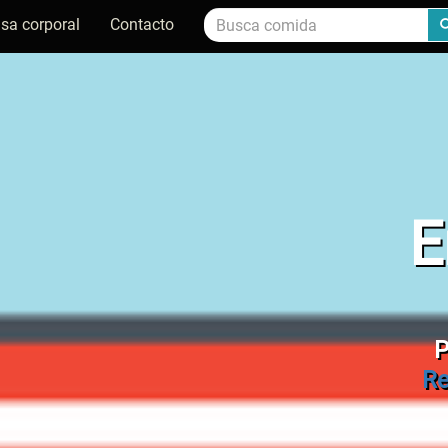
sa corporal
Contacto
E
P
Re