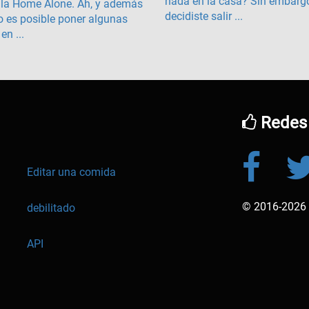
nada en la casa? Sin embarg
ula Home Alone. Ah, y además
decidiste salir ...
o es posible poner algunas
en ...
Redes 
Editar una comida
© 2016-2026 k
debilitado
l
API