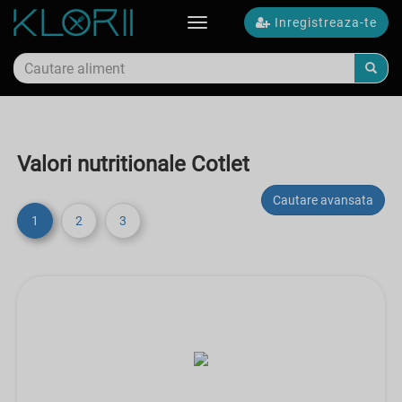
Inregistreaza-te
Toggle
navigation
Valori nutritionale Cotlet
Cautare avansata
1
2
3