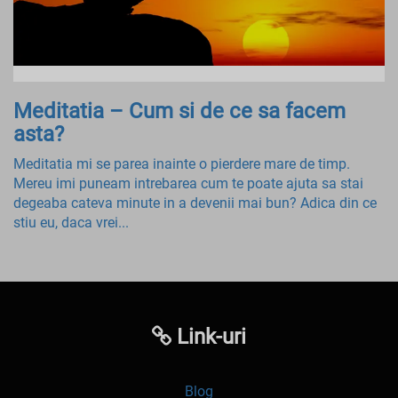
Meditatia – Cum si de ce sa facem
asta?
Meditatia mi se parea inainte o pierdere mare de timp.
Mereu imi puneam intrebarea cum te poate ajuta sa stai
degeaba cateva minute in a devenii mai bun? Adica din ce
stiu eu, daca vrei...
Link-uri
Blog