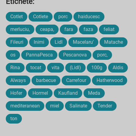
Etichete:
Cotlet
Cotlete
porc
haiducesc
merluciu,
ceapa,
fara
faza
feliat
Fileuri
Inimi
Lidl
Macelaru'
Matache
os
PannaPesca
Pescanova
porc,
Rina
tocat
vita
(Lidl)
100g
Aldis
Always
barbecue
Carrefour
Hatherwood
Hofer
Hormel
Kaufland
Meda
mediteranean
miel
Salinate
Tender
ton