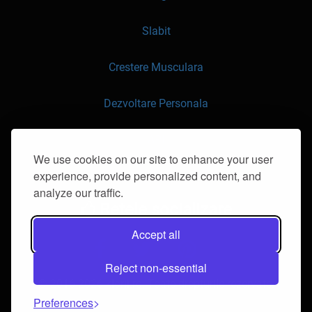
Slabit
Crestere Musculara
Dezvoltare Personala
API
We use cookies on our site to enhance your user
experience, provide personalized content, and
Contacteaza-ne
analyze our traffic.
Retele socializare
Accept all
Reject non-essential
© 2016-2026 klorii.ro. Toate drepturile rezervate.
Preferences