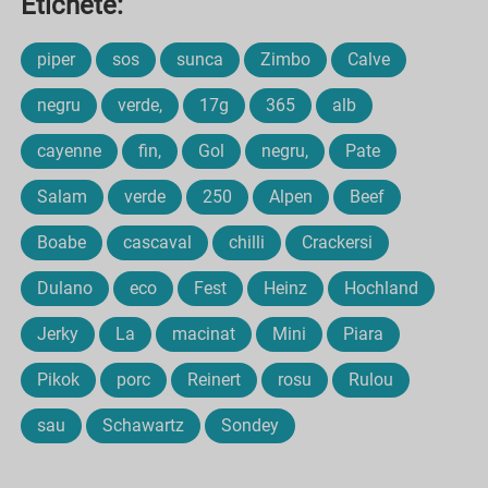
Etichete:
piper
sos
sunca
Zimbo
Calve
negru
verde,
17g
365
alb
cayenne
fin,
Gol
negru,
Pate
Salam
verde
250
Alpen
Beef
Boabe
cascaval
chilli
Crackersi
Dulano
eco
Fest
Heinz
Hochland
Jerky
La
macinat
Mini
Piara
Pikok
porc
Reinert
rosu
Rulou
sau
Schawartz
Sondey