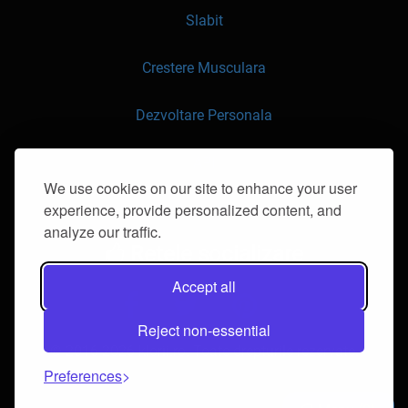
Slabit
Crestere Musculara
Dezvoltare Personala
API
We use cookies on our site to enhance your user
experience, provide personalized content, and
Contacteaza-ne
analyze our traffic.
Retele socializare
Accept all
Reject non-essential
© 2016-2026 klorii.ro. Toate drepturile rezervate.
Preferences