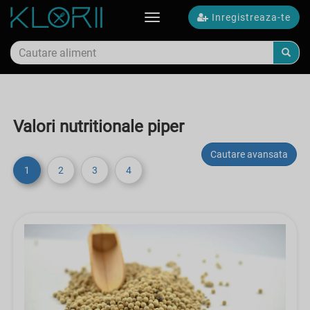
Inregistreaza-te
Toggle
navigation
Valori nutritionale piper
Cautare avansata
1
2
3
4