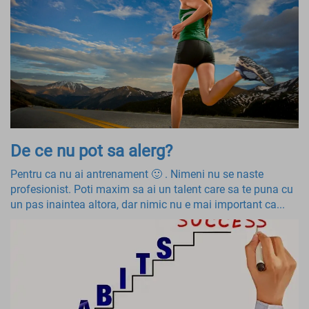
De ce nu pot sa alerg?
Pentru ca nu ai antrenament 🙂 . Nimeni nu se naste
profesionist. Poti maxim sa ai un talent care sa te puna cu
un pas inaintea altora, dar nimic nu e mai important ca...