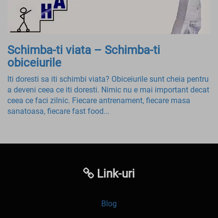
Schimba-ti viata – Schimba-ti
obiceiurile
Iti doresti sa iti schimbi viata? Obiceiurile sunt cheia pentru
a deveni ceea ce iti doresti. Nimic nu e mai important decat
ceea ce faci zilnic. Fiecare antrenament, fiecare masa
sanatoasa, fiecare fast food...
Link-uri
Blog