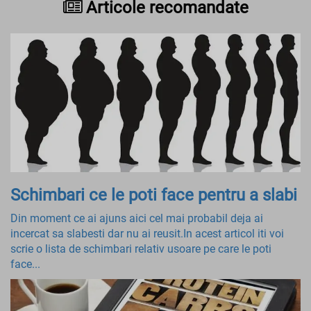
Articole recomandate
Schimbari ce le poti face pentru a slabi
Din moment ce ai ajuns aici cel mai probabil deja ai
incercat sa slabesti dar nu ai reusit.In acest articol iti voi
scrie o lista de schimbari relativ usoare pe care le poti
face...