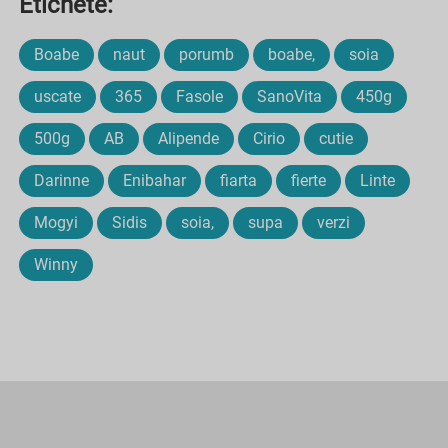
Etichete:
Boabe
naut
porumb
boabe,
soia
uscate
365
Fasole
SanoVita
450g
500g
AB
Alipende
Cirio
cutie
Darinne
Enibahar
fiarta
fierte
Linte
Mogyi
Sidis
soia,
supa
verzi
Winny