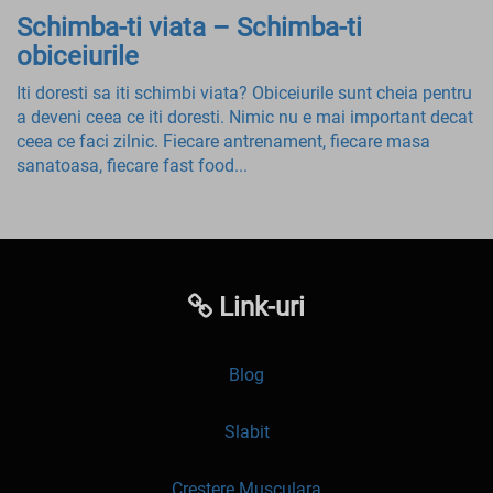
Schimba-ti viata – Schimba-ti
obiceiurile
Iti doresti sa iti schimbi viata? Obiceiurile sunt cheia pentru
a deveni ceea ce iti doresti. Nimic nu e mai important decat
ceea ce faci zilnic. Fiecare antrenament, fiecare masa
sanatoasa, fiecare fast food...
Link-uri
Blog
Slabit
Crestere Musculara