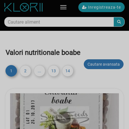
Inregistreaza-te
Toggle
navigation
Valori nutritionale boabe
Cautare avansata
1
2
...
13
14