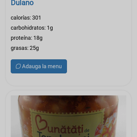
Dulano
calorías: 301
carbohidratos: 1g
proteína: 18g
grasas: 25g
Adauga la menu