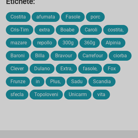
Etichete:
Costita
afumata
Fasole
porc
Cris-Tim
extra
Boabe
Caroli
costita,
mazare
repollo
300g
360g
Alpinia
Baroni
Billa
Bravour
Carrefour
ciorba
Clever
Dulano
Extra,
fasole,
Fox
Frunze
in
Plus,
Sadu
Scandia
sfecla
Topoloveni
Unicarm
vita