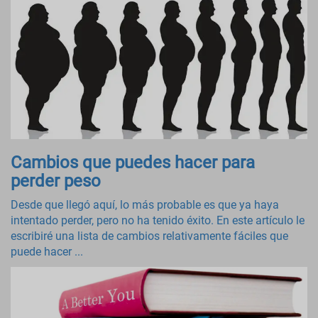
Cambios que puedes hacer para
perder peso
Desde que llegó aquí, lo más probable es que ya haya
intentado perder, pero no ha tenido éxito. En este artículo le
escribiré una lista de cambios relativamente fáciles que
puede hacer ...