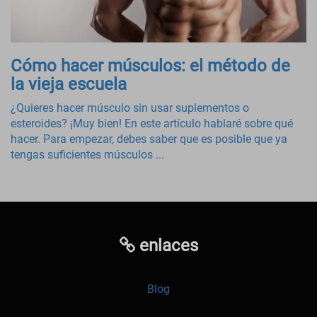
Cómo hacer músculos: el método de
la vieja escuela
¿Quieres hacer músculo sin usar suplementos o
esteroides? ¡Muy bien! En este artículo hablaré sobre qué
hacer. Para empezar, debes saber que es posible que ya
tengas suficientes músculos ...
enlaces
Blog