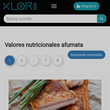
Registro
Toggle
navigation
Valores nutricionales afumata
búsqueda avanzada
1
2
...
7
8