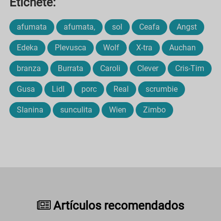
Etichete:
afumata
afumata,
sol
Ceafa
Angst
Edeka
Plevusca
Wolf
X-tra
Auchan
branza
Burrata
Caroli
Clever
Cris-Tim
Gusa
Lidl
porc
Real
scrumbie
Slanina
sunculita
Wien
Zimbo
Artículos recomendados