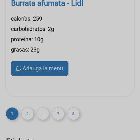
Burrata afumata - Lidl
calorías: 259
carbohidratos: 2g
proteína: 10g
grasas: 23g
Adauga la menu
1
2
...
7
8