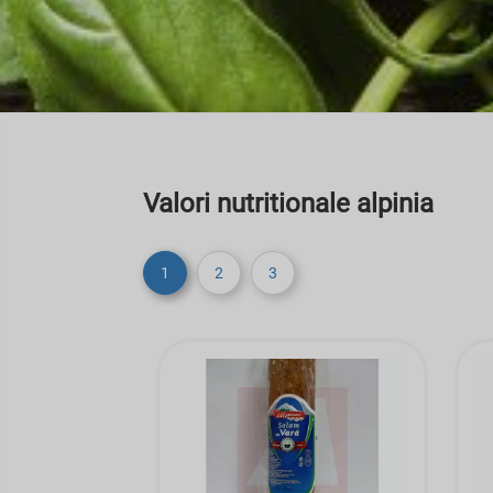
Valori nutritionale alpinia
1
2
3