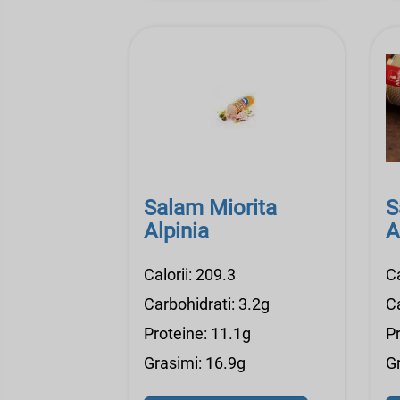
Salam Miorita
S
Alpinia
A
Calorii: 209.3
Ca
Carbohidrati: 3.2g
Ca
Proteine: 11.1g
P
Grasimi: 16.9g
G