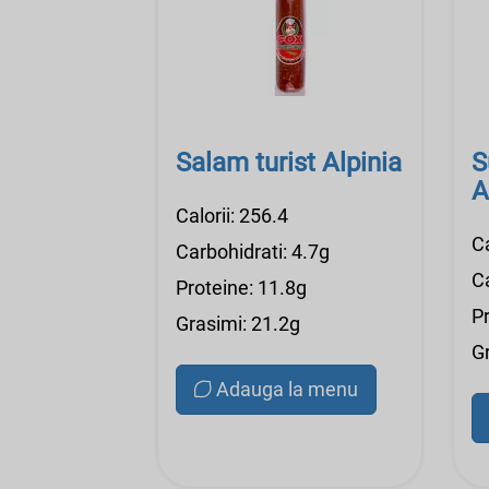
Salam turist Alpinia
S
A
Calorii: 256.4
Ca
Carbohidrati: 4.7g
Ca
Proteine: 11.8g
P
Grasimi: 21.2g
G
Adauga la menu