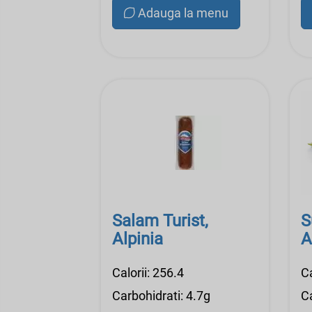
Adauga la menu
Salam Turist,
S
Alpinia
A
Calorii: 256.4
Ca
Carbohidrati: 4.7g
Ca