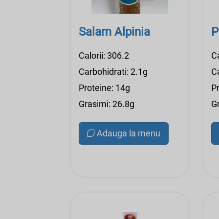
Salam Alpinia
P
Calorii: 306.2
Ca
Carbohidrati: 2.1g
Ca
Proteine: 14g
P
Grasimi: 26.8g
G
Adauga la menu