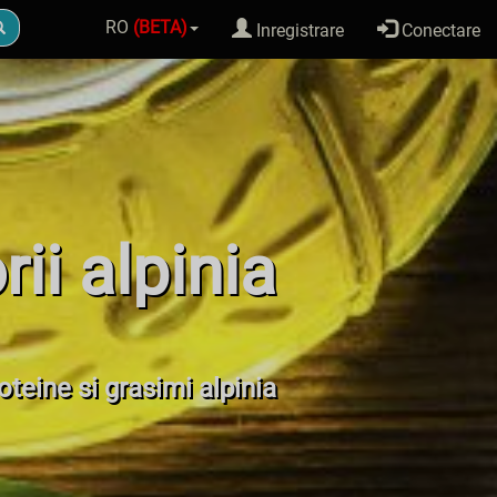
RO
(BETA)
Inregistrare
Conectare
rii alpinia
roteine si grasimi alpinia