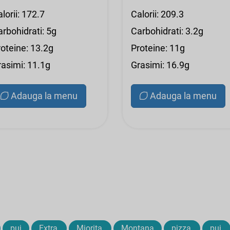
lorii: 172.7
Calorii: 209.3
rbohidrati: 5g
Carbohidrati: 3.2g
roteine: 13.2g
Proteine: 11g
rasimi: 11.1g
Grasimi: 16.9g
Adauga la menu
Adauga la menu
pui
Extra,
Miorita,
Montana
pizza,
pui,