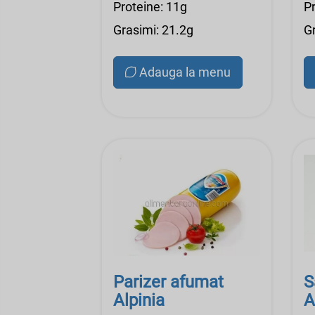
Proteine: 11g
P
Grasimi: 21.2g
G
Adauga la menu
Parizer afumat
S
Alpinia
A