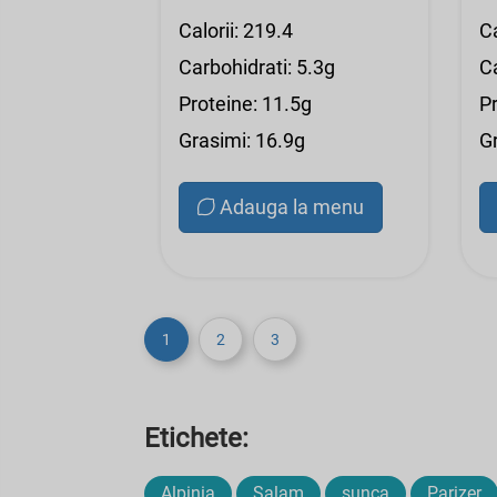
Calorii: 219.4
Ca
Carbohidrati: 5.3g
Ca
Proteine: 11.5g
P
Grasimi: 16.9g
G
Adauga la menu
1
2
3
Etichete:
Alpinia
Salam
sunca
Parizer