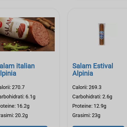
alam italian
Salam Estival
lpinia
Alpinia
lorii: 270.7
Calorii: 269.3
rbohidrati: 6.1g
Carbohidrati: 2.6g
roteine: 16.2g
Proteine: 12.9g
rasimi: 20.2g
Grasimi: 23g