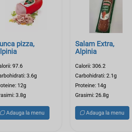
unca pizza,
Salam Extra,
lpinia
Alpinia
lorii: 97.6
Calorii: 306.2
rbohidrati: 3.6g
Carbohidrati: 2.1g
roteine: 12g
Proteine: 14g
rasimi: 3.8g
Grasimi: 26.8g
Adauga la menu
Adauga la menu