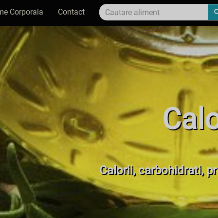
me Corporala
Contact
Calo
Calorii, carbohidrati, p