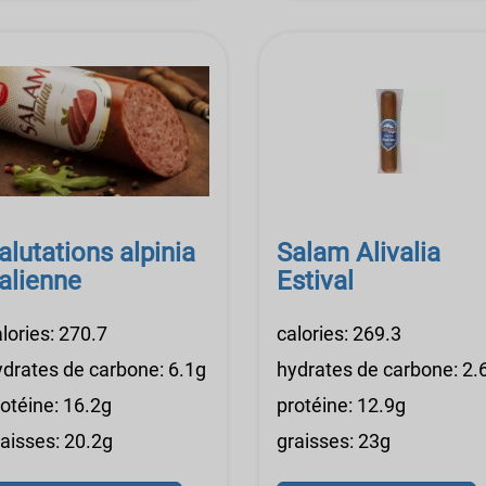
alutations alpinia
Salam Alivalia
talienne
Estival
lories: 270.7
calories: 269.3
ydrates de carbone: 6.1g
hydrates de carbone: 2.
rotéine: 16.2g
protéine: 12.9g
raisses: 20.2g
graisses: 23g