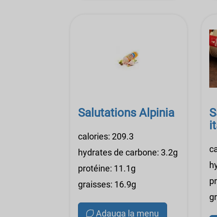
Salutations Alpinia
S
i
calories: 209.3
ca
hydrates de carbone: 3.2g
h
protéine: 11.1g
p
graisses: 16.9g
g
Adauga la menu