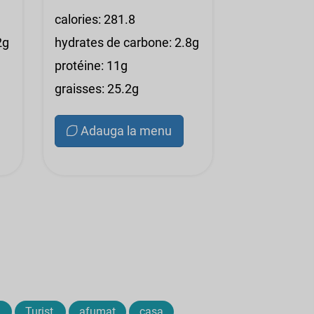
calories: 281.8
2g
hydrates de carbone: 2.8g
protéine: 11g
graisses: 25.2g
Adauga la menu
,
Turist,
afumat
casa