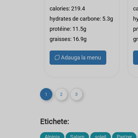
calories: 219.4
ca
hydrates de carbone: 5.3g
h
protéine: 11.5g
p
graisses: 16.9g
g
Adauga la menu
1
2
3
Etichete:
Alpinia
Salam
soleil
Parizer