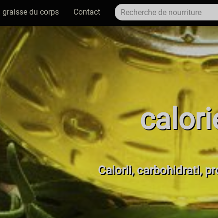
 graisse du corps
Contact
calori
Calorii, carbohidrati, p