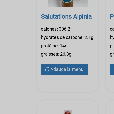
Salutations Alpinia
P
calories: 306.2
ca
hydrates de carbone: 2.1g
h
protéine: 14g
p
graisses: 26.8g
g
Adauga la menu