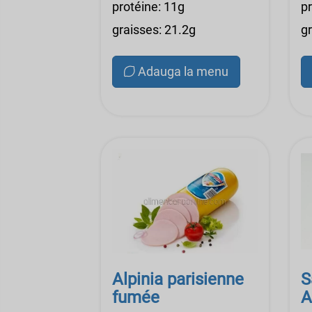
protéine: 11g
p
graisses: 21.2g
gr
Adauga la menu
Alpinia parisienne
S
fumée
A