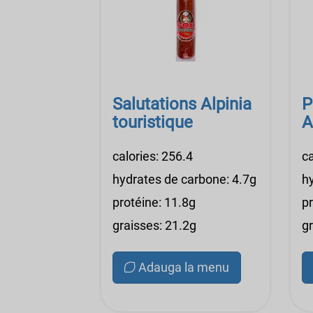
Salutations Alpinia
P
touristique
A
calories: 256.4
ca
hydrates de carbone: 4.7g
h
protéine: 11.8g
p
graisses: 21.2g
gr
Adauga la menu