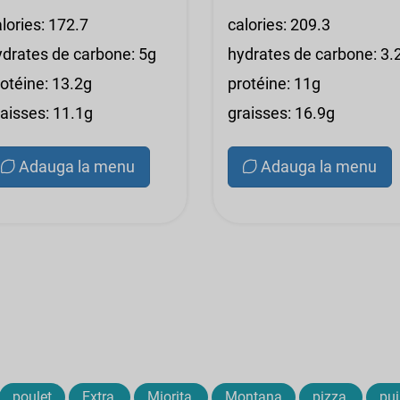
lories: 172.7
calories: 209.3
ydrates de carbone: 5g
hydrates de carbone: 3.
rotéine: 13.2g
protéine: 11g
raisses: 11.1g
graisses: 16.9g
Adauga la menu
Adauga la menu
poulet
Extra,
Miorita,
Montana
pizza,
pui