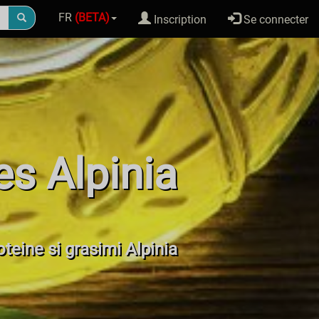
FR
(BETA)
Inscription
Se connecter
es Alpinia
roteine si grasimi Alpinia