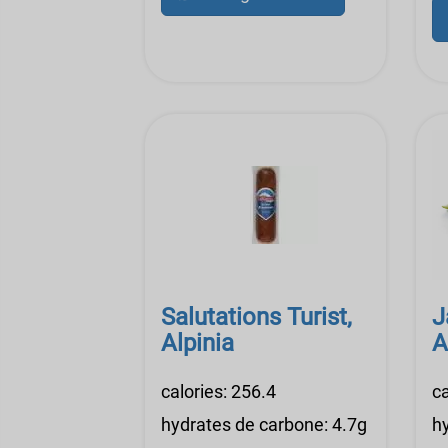
Salutations Turist,
J
Alpinia
A
calories: 256.4
ca
hydrates de carbone: 4.7g
h