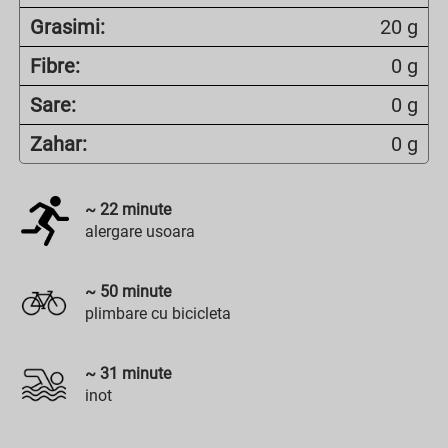
Grasimi:
20 g
Fibre:
0 g
Sare:
0 g
Zahar:
0 g
~
22
minute
alergare usoara
~
50
minute
plimbare cu bicicleta
~
31
minute
inot