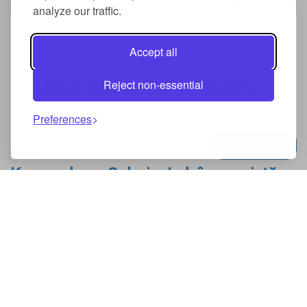
analyze our traffic.
Accept all
Reject non-essential
Preferences
Menu
0
Keep calm – CaloriesLab înca există
A trecut ceva timp. Poate prea mult, însă nu a fost neapărat
o pierdere. Am vrut să vad cum evoluează aplicația, să mă
gândesc la noi idei și să iau o pauză pentru a...