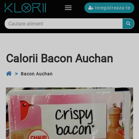
Inregistreaza-te
Toggle
navigation
Calorii Bacon Auchan
Bacon Auchan