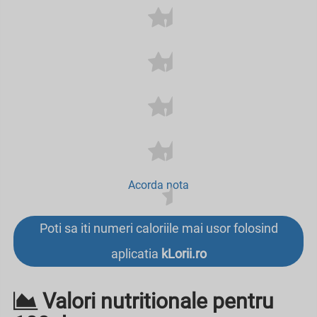
Acorda nota
Poti sa iti numeri caloriile mai usor folosind
aplicatia
kLorii.ro
Valori nutritionale pentru