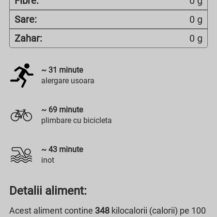
Fibre:
0 g
Sare:
0 g
Zahar:
0 g
~
31
minute
alergare usoara
~
69
minute
plimbare cu bicicleta
~
43
minute
inot
Detalii aliment:
Acest aliment contine
348
kilocalorii (calorii) pe 100