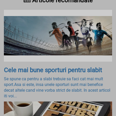
Articole recomandate
Cele mai bune sporturi pentru slabit
Se spune ca pentru a slabi trebuie sa faci cat mai mult
sport.Asa si este, insa unele sporturi sunt mai benefice
decat altele cand vine vorba strict de slabit. In acest articol
iti voi...