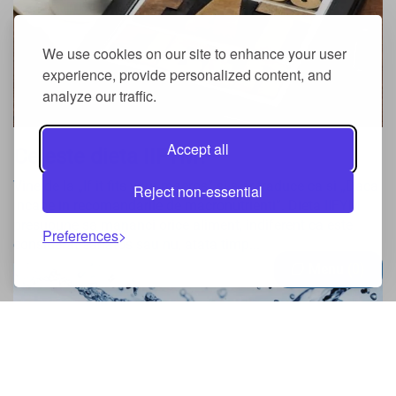
We use cookies on our site to enhance your user
experience, provide personalized content, and
analyze our traffic.
Accept all
Ce este dieta IIFYM?
Vine de la „If it fits your macros” si s-ar traduce ca si „Daca
Reject non-essential
incape in recomandarile de macronutrienti”. Dieta IIFYM
presupune sa mananci orice aliment, indiferent ca este
Preferences
considerat sanatos sau nu, atata timp...
Menu
0