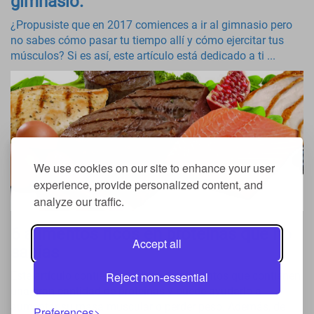
gimnasio.
¿Propusiste que en 2017 comiences a ir al gimnasio pero
no sabes cómo pasar tu tiempo allí y cómo ejercitar tus
músculos? Si es así, este artículo está dedicado a ti ...
We use cookies on our site to enhance your user
experience, provide personalized content, and
analyze our traffic.
6 alimentos ricos en proteínas que no
Accept all
sabías
Reject non-essential
Este artículo contiene una lista de alimentos que contienen
una gran cantidad de proteínas y puede ayudarlo a
aumentar su masa muscular o perder peso. Además, de
Preferences