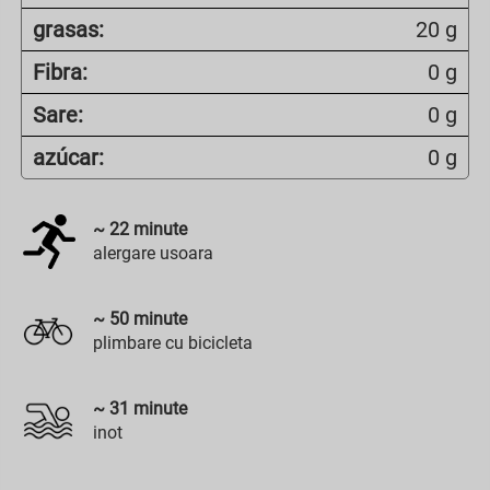
grasas:
20 g
Fibra:
0 g
Sare:
0 g
azúcar:
0 g
~
22
minute
alergare usoara
~
50
minute
plimbare cu bicicleta
~
31
minute
inot