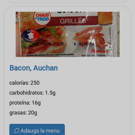
Bacon, Auchan
calorías: 250
carbohidratos: 1.5g
proteína: 16g
grasas: 20g
Adauga la menu