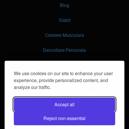
Blog
Slabit
Crestere Musculara
Dezvoltare Personala
API
We use cookies on our site to enhance your user
experience, provide personalized content, and
Contacteaza-ne
analyze our traffic.
Retele socializare
Accept all
Reject non-essential
© 2016-2026 klorii.ro. Toate drepturile rezervate.