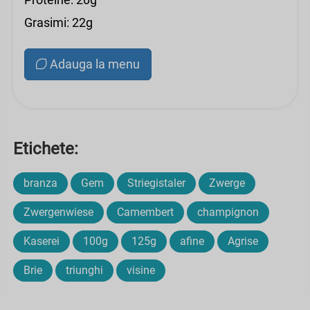
Grasimi: 22g
Adauga la menu
Etichete:
branza
Gem
Striegistaler
Zwerge
Zwergenwiese
Camembert
champignon
Kaserei
100g
125g
afine
Agrise
Brie
triunghi
visine