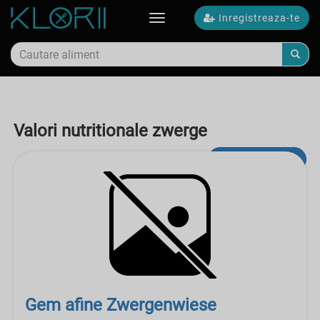
Inregistreaza-te
Toggle
navigation
Valori nutritionale zwerge
Cautare avansata
Gem afine Zwergenwiese