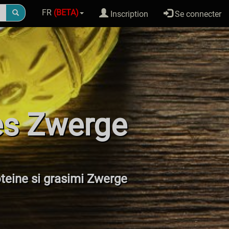
FR
(BETA)
Inscription
Se connecter
es Zwerge
roteine si grasimi Zwerge