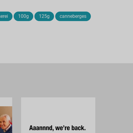
erei
100g
125g
canneberges