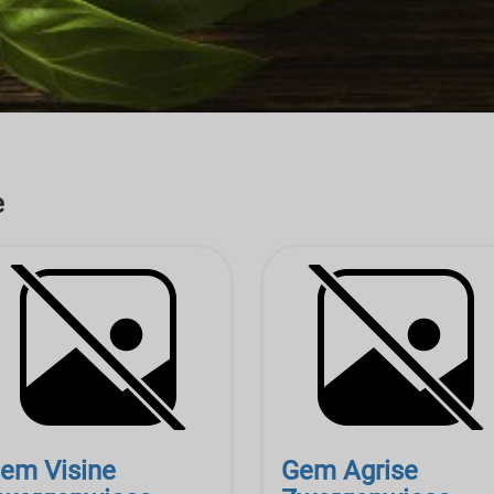
e
em Visine
Gem Agrise