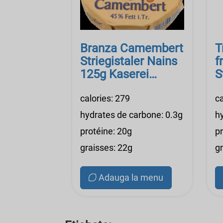
Branza Camembert
T
Striegistaler Nains
f
125g Kaserei
S
Champignon
Z
calories: 279
K
ca
C
hydrates de carbone: 0.3g
h
protéine: 20g
p
graisses: 22g
g
Adauga la menu