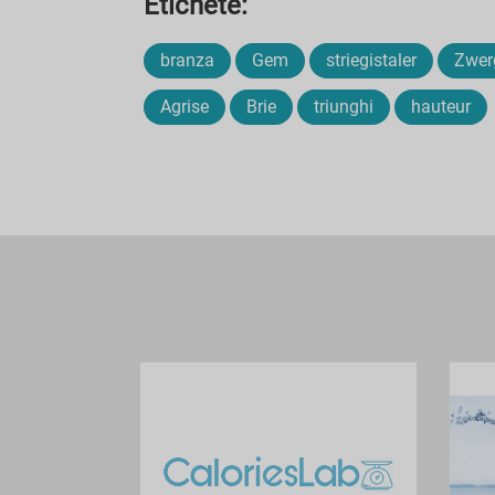
Etichete:
branza
Gem
striegistaler
Zwer
Agrise
Brie
triunghi
hauteur