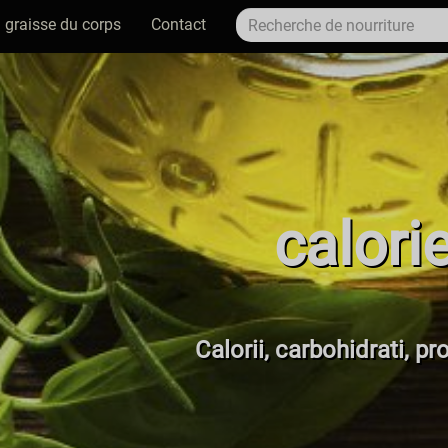
 graisse du corps
Contact
calori
Calorii, carbohidrati, p