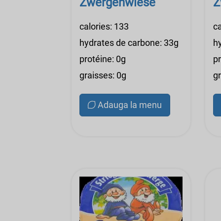
Zwergenwiese
Z
calories: 133
ca
hydrates de carbone: 33g
h
protéine: 0g
pr
graisses: 0g
gr
Adauga la menu