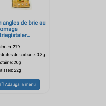
riangles de brie au
romage
triegistaler
werge 100g
aserei
lories: 279
hampignon
ydrates de carbone: 0.3g
rotéine: 20g
raisses: 22g
Adauga la menu