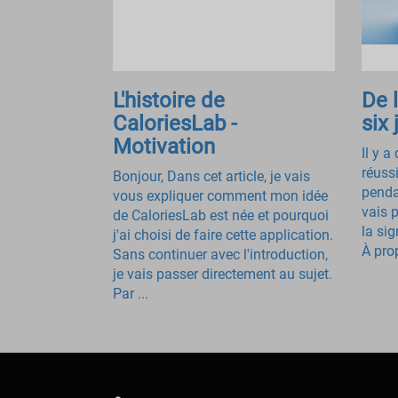
L'histoire de
De 
CaloriesLab -
six 
Motivation
Il y a
réussi
Bonjour, Dans cet article, je vais
pendan
vous expliquer comment mon idée
vais 
de CaloriesLab est née et pourquoi
la sig
j'ai choisi de faire cette application.
À prop
Sans continuer avec l'introduction,
je vais passer directement au sujet.
Par ...