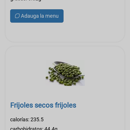
Adauga la menu
Frijoles secos frijoles
calorías: 235.5
carbohidratos: 44.4g