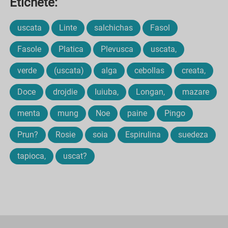
Etichete:
uscata
Linte
salchichas
Fasol
Fasole
Platica
Plevusca
uscata,
verde
(uscata)
alga
cebollas
creata,
Doce
drojdie
Iuiuba,
Longan,
mazare
menta
mung
Noe
paine
Pingo
Prun?
Rosie
soia
Espirulina
suedeza
tapioca,
uscat?