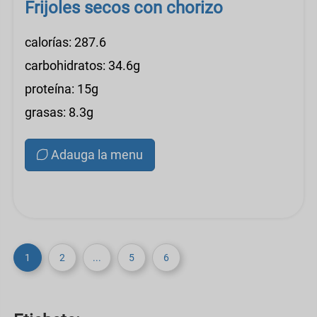
Frijoles secos con chorizo
calorías: 287.6
carbohidratos: 34.6g
proteína: 15g
grasas: 8.3g
Adauga la menu
1
2
...
5
6