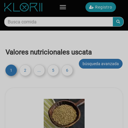
Registro
Toggle
navigation
Valores nutricionales uscata
búsqueda avanzada
1
2
...
5
6