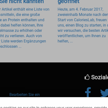
 Sie nicht kannten
geöffnet
 Artikel enthält eine Liste von
Heute, am 4. Februar 2017,
smitteln, die eine große
zweieinhalb Monate nach de
 an Protein enthalten und
Start von CaloriesLab, freuen 
 dabei helfen können, Ihre
uns, einen Blog zu starten, in
lmasse zu erhöhen oder
wir versuchen, die besten Arti
ht zu verlieren. Auch von
veröffentlichen, um Ihnen zu
r Liste werden Ergänzungen
helfen, ...
schlossen ...
Sozial
Bearbeiten Sie ein
Essen
© 2016-2026 kl
 cookies on our site to enhance your user experience, provide