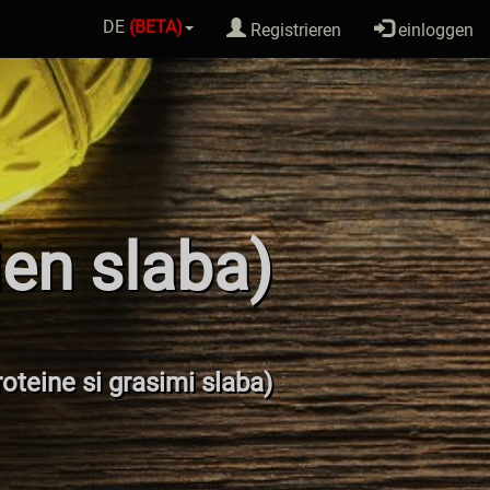
DE
(BETA)
Registrieren
einloggen
ien slaba)
roteine si grasimi slaba)