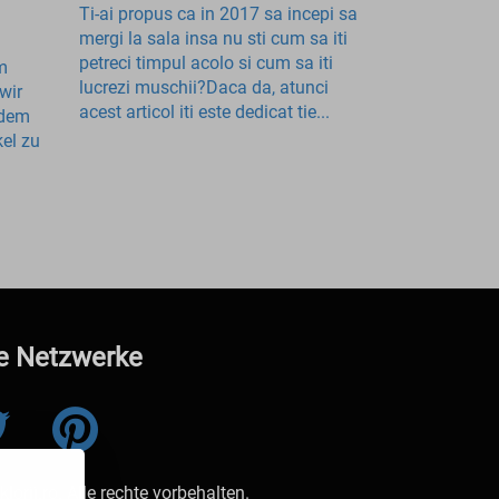
Ti-ai propus ca in 2017 sa incepi sa
mergi la sala insa nu sti cum sa iti
petreci timpul acolo si cum sa iti
m
lucrezi muschii?Daca da, atunci
wir
acest articol iti este dedicat tie...
 dem
kel zu
e Netzwerke
orii.ro. Alle rechte vorbehalten.