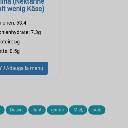
lina (Nektarine
it wenig Käse)
lorien: 53.4
ohlenhydrate: 7.3g
otein: 5g
tte: 0.5g
Adauga la menu
a
Desert
light
(carne
Miel,
oaie