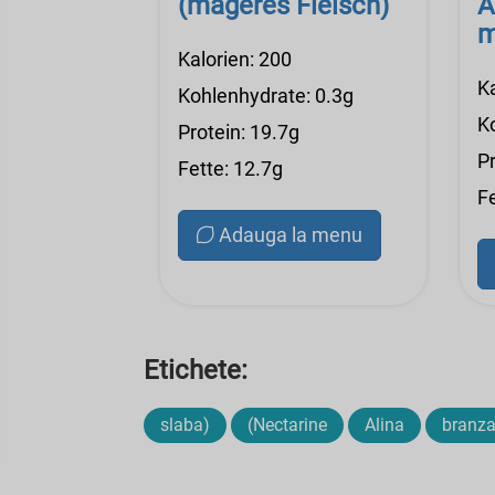
(mageres Fleisch)
A
m
Kalorien: 200
Ka
Kohlenhydrate: 0.3g
K
Protein: 19.7g
Pr
Fette: 12.7g
Fe
Adauga la menu
Etichete:
slaba)
(Nectarine
Alina
branz