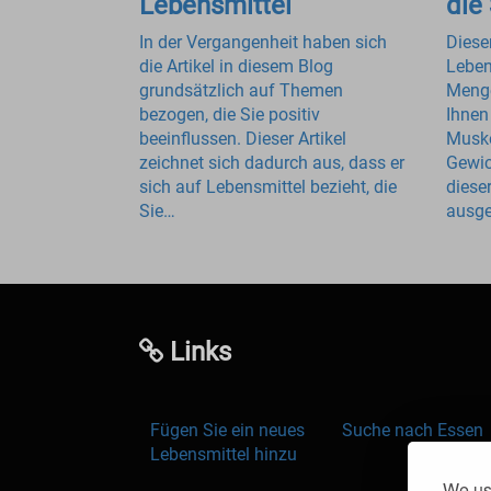
Lebensmittel
die
In der Vergangenheit haben sich
Dieser
die Artikel in diesem Blog
Leben
grundsätzlich auf Themen
Menge
bezogen, die Sie positiv
Ihnen
beeinflussen. Dieser Artikel
Muske
zeichnet sich dadurch aus, dass er
Gewic
sich auf Lebensmittel bezieht, die
diese
Sie…
ausge
Links
Fügen Sie ein neues
Suche nach Essen
Lebensmittel hinzu
We use