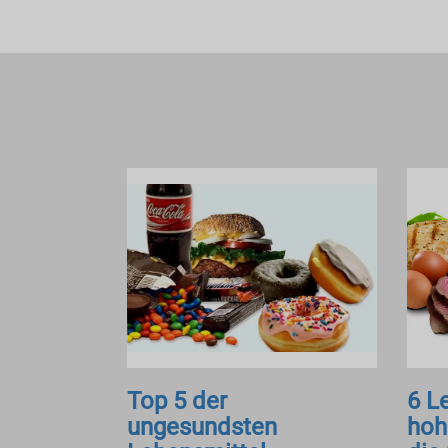
Top 5 der
6 L
ungesundsten
hoh