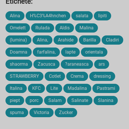
Etichete:
Alina
H%C3%A4hnchen
salata
lipiti
Omelett
Rulada
Aldis
Malina
(lumina)
Alina,
Arahide
Barilla
Cladiri
Doamna
farfalina,
lapte
orientala
shaorma
Zacusca
?araneasca
ars
STRAWBERRY
Cotlet
Crema
dressing
Italina
KFC
Lite
Madalina
Pastrami
piept
porc
Salam
Salinate
Slanina
spuma
Victoria
Zucker