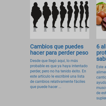
Cambios que puedes
6 a
hacer para perder peso
pro
sab
Desde que llegó aquí, lo más
probable es que ya haya intentado
Este a
perder, pero no ha tenido éxito. En
alime
este artículo le escribiré una lista
canti
de cambios relativamente fáciles
ayuda
que puede hacer ...
muscu
de est
suple