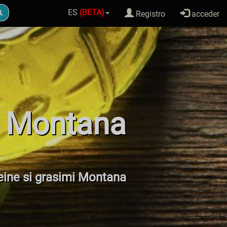
ES
(BETA)
Registro
acceder
s Montana
teine si grasimi Montana