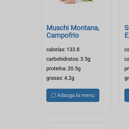
Muschi Montana,
S
Campofrio
E
calorías: 133.8
ca
carbohidratos: 3.5g
c
proteína: 20.5g
p
grasas: 4.2g
g
Adauga la menu