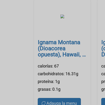
Ignama Montana
I
(Dioacorea
(
opuesta), Hawaii, la
D
prima
c
calorías: 67
s
ca
carbohidratos: 16.31g
c
proteína: 1g
pr
grasas: 0.1g
g
Adauga la menu