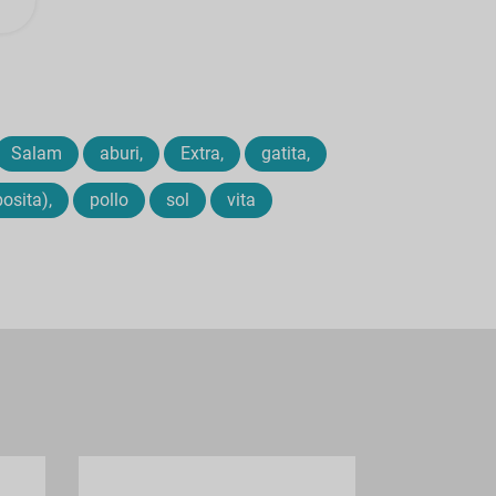
Salam
aburi,
Extra,
gatita,
osita),
pollo
sol
vita