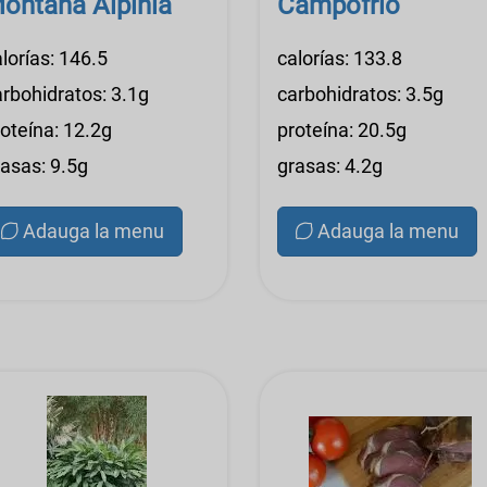
ontana Alpinia
Campofrio
lorías: 146.5
calorías: 133.8
arbohidratos: 3.1g
carbohidratos: 3.5g
roteína: 12.2g
proteína: 20.5g
rasas: 9.5g
grasas: 4.2g
Adauga la menu
Adauga la menu