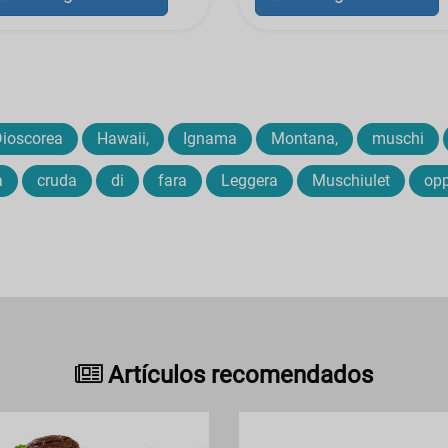
Dioscorea
Hawaii,
Ignama
Montana,
muschi
a
cruda
di
fara
Leggera
Muschiulet
opp
Artículos recomendados