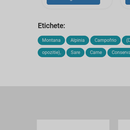
Etichete:
Montana
Alpinia
Campofrio
(
opozitie),
Sare
Carne
Conserv