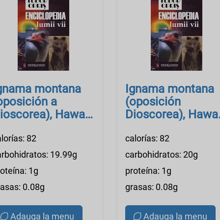
gnama montana
Ignama montana
oposición a
(oposición
ioscorea), Hawai,
Dioscorea), Hawai
ocinada, al vapor,
cocinada, al vapor
alada
lorías: 82
sin sal
calorías: 82
arbohidratos: 19.99g
carbohidratos: 20g
oteína: 1g
proteína: 1g
rasas: 0.08g
grasas: 0.08g
Adauga la menu
Adauga la menu