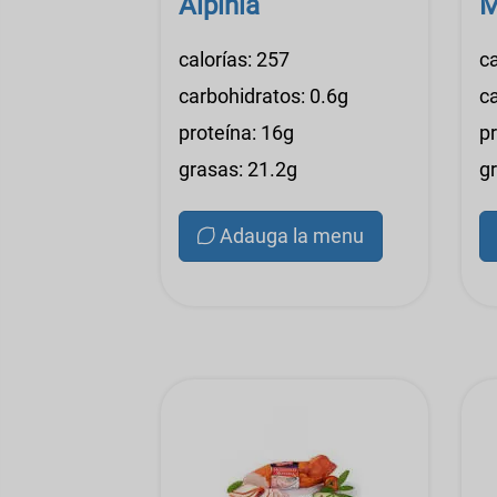
Alpinia
M
calorías: 257
ca
carbohidratos: 0.6g
c
proteína: 16g
p
grasas: 21.2g
g
Adauga la menu