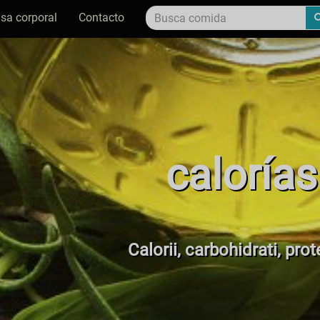
sa corporal
Contacto
caloría
Calorii, carbohidrati, pro