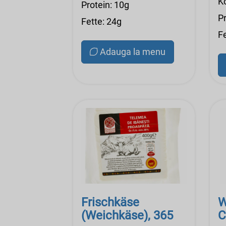
K
Protein: 10g
Pr
Fette: 24g
Fe
Adauga la menu
Frischkäse
W
(Weichkäse), 365
C