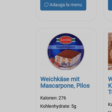
Adauga la menu
Weichkäse mit
W
Mascarpone, Pilos
K
T
Kalorien: 276
K
Kohlenhydrate: 5g