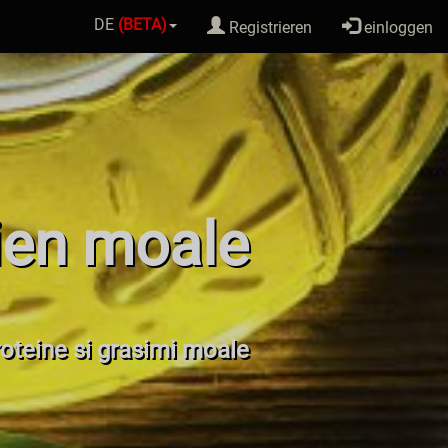
DE
(BETA)
Registrieren
einloggen
ien moale
proteine si grasimi moale