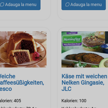
Adauga la menu
Adauga la menu
eiche
Käse mit weichen
affeesüßigkeiten,
Nelken Gingasie,
esco
JLC
alorien: 405
Kalorien: 100