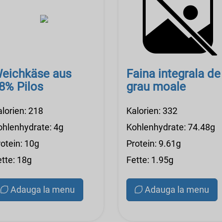
eichkäse aus
Faina integrala de
8% Pilos
grau moale
alorien: 218
Kalorien: 332
ohlenhydrate: 4g
Kohlenhydrate: 74.48g
otein: 10g
Protein: 9.61g
ette: 18g
Fette: 1.95g
Adauga la menu
Adauga la menu