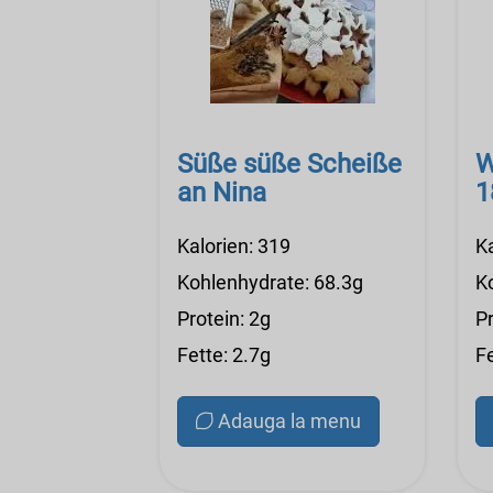
Süße süße Scheiße
W
an Nina
1
Kalorien: 319
K
Kohlenhydrate: 68.3g
K
Protein: 2g
Pr
Fette: 2.7g
F
Adauga la menu