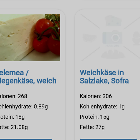
elemea /
Weichkäse in
iegenkäse, weich
Salzlake, Sofra
alorien: 268
Kalorien: 306
ohlenhydrate: 0.89g
Kohlenhydrate: 1g
otein: 18g
Protein: 15g
ette: 21.08g
Fette: 27g