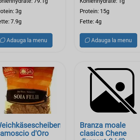
ohlenhydrate: 79.1g
Kohlenhydrate: 1g
otein: 3g
Protein: 15g
tte: 7.9g
Fette: 4g
Adauga la menu
Adauga la menu
eichkäsescheiben,
Branza moale
amoscio d'Oro
clasica Chene