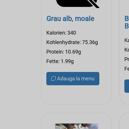
Grau alb, moale
B
B
Kalorien: 340
K
Kohlenhydrate: 75.36g
K
Protein: 10.69g
Pr
Fette: 1.99g
F
Adauga la menu