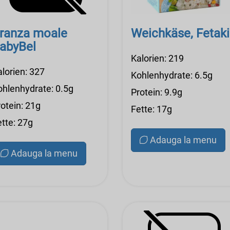
ranza moale
Weichkäse, Fetaki
abyBel
Kalorien: 219
alorien: 327
Kohlenhydrate: 6.5g
ohlenhydrate: 0.5g
Protein: 9.9g
otein: 21g
Fette: 17g
ette: 27g
Adauga la menu
Adauga la menu