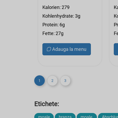
Kalorien: 279
K
Kohlenhydrate: 3g
K
Protein: 6g
Pr
Fette: 27g
F
Adauga la menu
1
2
3
Etichete:
moale
branza
moale,
Abschlu