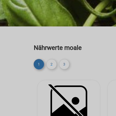
Nährwerte moale
1
2
3