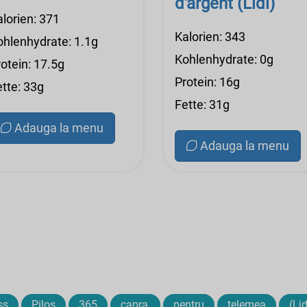
d'argent (Lidl)
alorien: 371
Kalorien: 343
ohlenhydrate: 1.1g
Kohlenhydrate: 0g
otein: 17.5g
Protein: 16g
ette: 33g
Fette: 31g
Adauga la menu
Adauga la menu
ss
Pilos
365
capra,
pentru
telemea
(Lid