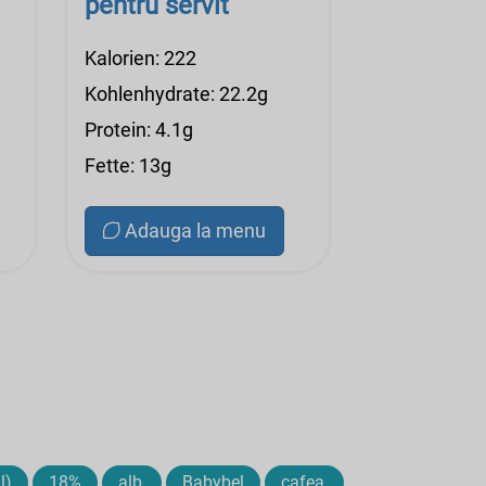
pentru servit
Kalorien: 222
Kohlenhydrate: 22.2g
Protein: 4.1g
Fette: 13g
Adauga la menu
l)
18%
alb,
Babybel
cafea,