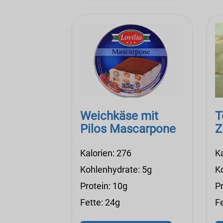
Weichkäse mit
T
Pilos Mascarpone
Z
Kalorien: 276
K
Kohlenhydrate: 5g
K
Protein: 10g
Pr
Fette: 24g
F