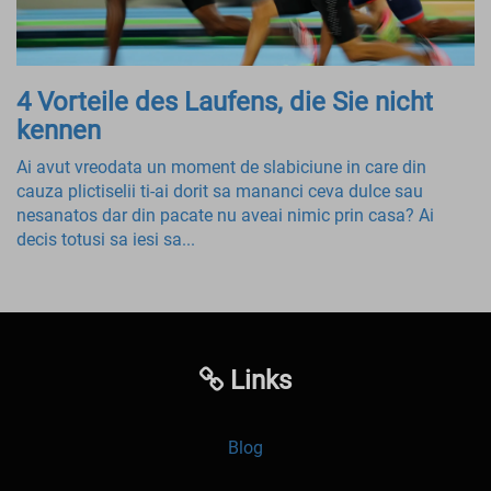
4 Vorteile des Laufens, die Sie nicht
kennen
Ai avut vreodata un moment de slabiciune in care din
cauza plictiselii ti-ai dorit sa mananci ceva dulce sau
nesanatos dar din pacate nu aveai nimic prin casa? Ai
decis totusi sa iesi sa...
Links
Blog