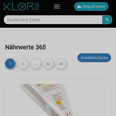
Registrieren
Toggle
navigation
Nährwerte 365
Erweiterte Suche
1
2
...
32
33