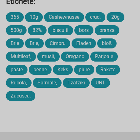
Etichete:
365
10g
Cashewnüsse
crud,
20g
500g
82%
biscuiti
bors
branza
Brie
Brie,
Cimbru
Fladen
bloß
Multileaf,
musli,
Oregano
Parjoale
paste
penne
Keks
piure
Rakete
Rucola,
Sarmale,
Tzatziki
UNT
Zacusca,