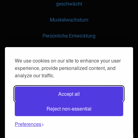
geschwächt
Muskelwachstum
Persönliche Entwicklung
API
We use cookies on our site to enhance your user
experience, provide personalized content, and
Kontaktieren Sie uns
analyze our traffic.
Soziale Netzwerke
Accept all
Reject non-essential
© 2016-2026 klorii.ro. Alle rechte vorbehalten.
Preferences
Menu
0