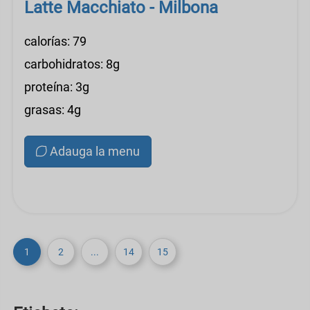
Latte Macchiato - Milbona
calorías: 79
carbohidratos: 8g
proteína: 3g
grasas: 4g
Adauga la menu
1
2
...
14
15