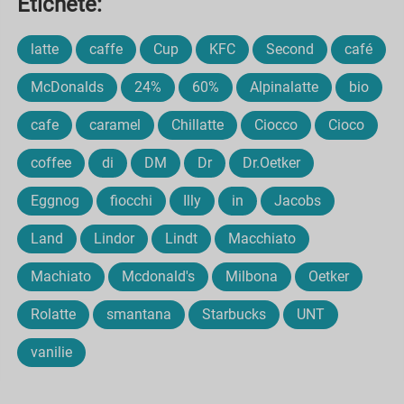
Etichete:
latte
caffe
Cup
KFC
Second
café
McDonalds
24%
60%
Alpinalatte
bio
cafe
caramel
Chillatte
Ciocco
Cioco
coffee
di
DM
Dr
Dr.Oetker
Eggnog
fiocchi
Illy
in
Jacobs
Land
Lindor
Lindt
Macchiato
Machiato
Mcdonald's
Milbona
Oetker
Rolatte
smantana
Starbucks
UNT
vanilie