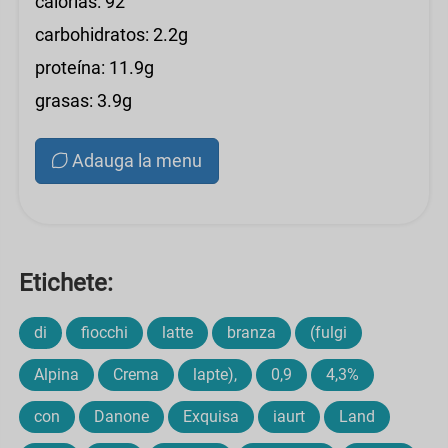
calorías: 92
carbohidratos: 2.2g
proteína: 11.9g
grasas: 3.9g
Adauga la menu
Etichete:
di
fiocchi
latte
branza
(fulgi
Alpina
Crema
lapte),
0,9
4,3%
con
Danone
Exquisa
iaurt
Land