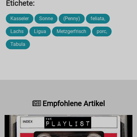
Etichete:
Kasseler
Sonne
(Penny)
feliata,
Lachs
Ligua
Metzgerfrisch
porc,
Tabula
Empfohlene Artikel