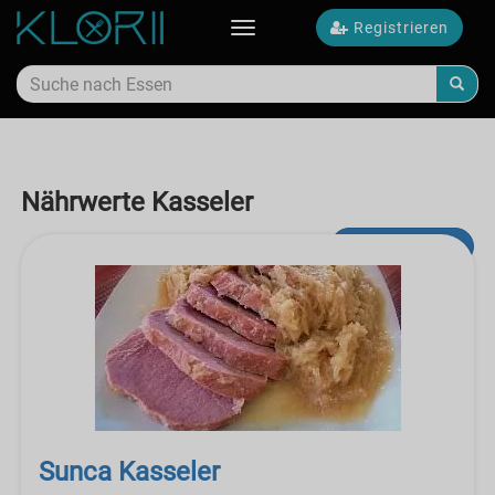
Registrieren
Toggle
navigation
Nährwerte Kasseler
Erweiterte Suche
Sunca Kasseler