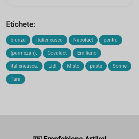
Etichete:
branza
italieneasca
Napolact
pentru
(parmezan),
Covalact
Emiliano
italieneasca,
Lidl
Misto
paste
Sonne
Tara