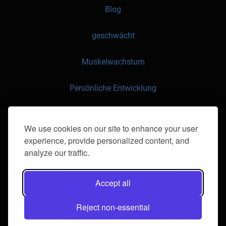
Blog
geschwächt
Muskelwachstum
Persönliche Entwicklung
API
We use cookies on our site to enhance your user
experience, provide personalized content, and
Kontaktieren Sie uns
analyze our traffic.
Soziale Netzwerke
Accept all
Reject non-essential
© 2016-2026 klorii.ro. Alle rechte vorbehalten.