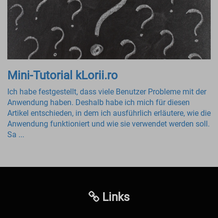
Mini-Tutorial kLorii.ro
Ich habe festgestellt, dass viele Benutzer Probleme mit der
Anwendung haben. Deshalb habe ich mich für diesen
Artikel entschieden, in dem ich ausführlich erläutere, wie die
Anwendung funktioniert und wie sie verwendet werden soll.
Sa ...
Links