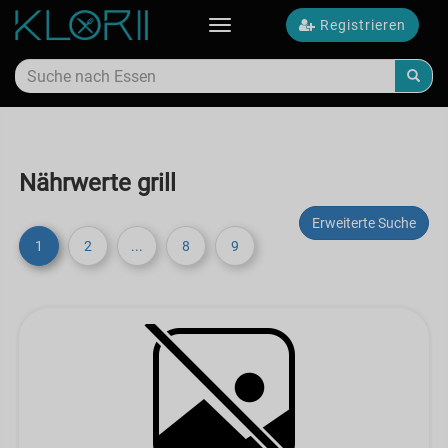
Registrieren
Toggle
navigation
Nährwerte grill
Erweiterte Suche
1
2
...
8
9