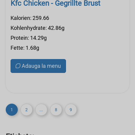
Kfc Chicken - Gegrillte Brust
Kalorien: 259.66
Kohlenhydrate: 42.86g
Protein: 14.29g
Fette: 1.68g
Adauga la menu
1
2
...
8
9