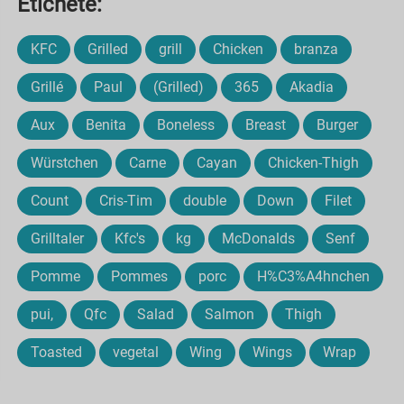
Etichete:
KFC
Grilled
grill
Chicken
branza
Grillé
Paul
(Grilled)
365
Akadia
Aux
Benita
Boneless
Breast
Burger
Würstchen
Carne
Cayan
Chicken-Thigh
Count
Cris-Tim
double
Down
Filet
Grilltaler
Kfc's
kg
McDonalds
Senf
Pomme
Pommes
porc
H%C3%A4hnchen
pui,
Qfc
Salad
Salmon
Thigh
Toasted
vegetal
Wing
Wings
Wrap