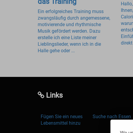
das Training
Hallo,
Ihnen
Ein erfolgreiches Training muss
Calor
zwangsläufig durch angemessene,
warum
motivierende und rhythmische
entsc
Musik gefördert werden. Dazu
Einfü
erstelle ich eine Liste meiner
direk
Lieblingslieder, wenn ich in die
Halle gehe oder ...
Links
Fügen Sie ein neues
Suche nach Essen
Lebensmittel hinzu
We use