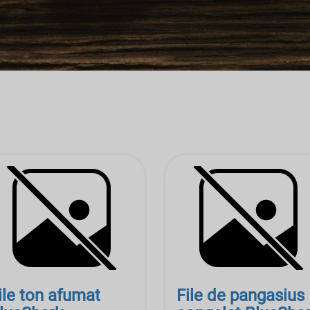
ile ton afumat
File de pangasius