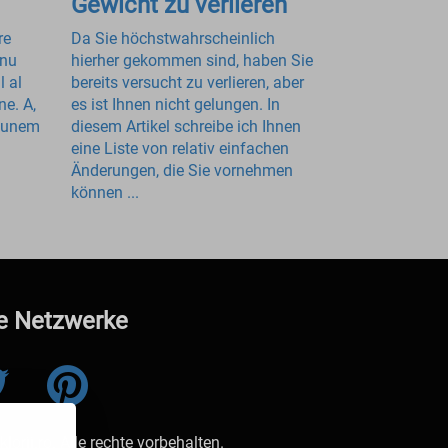
Gewicht zu verlieren
re
Da Sie höchstwahrscheinlich
 nu
hierher gekommen sind, haben Sie
l al
bereits versucht zu verlieren, aber
ne. A,
es ist Ihnen nicht gelungen. In
 punem
diesem Artikel schreibe ich Ihnen
eine Liste von relativ einfachen
Änderungen, die Sie vornehmen
können ...
e Netzwerke
orii.ro. Alle rechte vorbehalten.