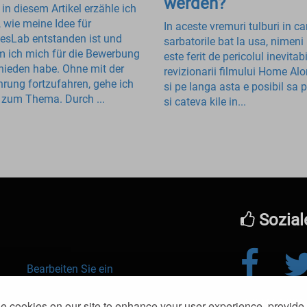
werden?
 in diesem Artikel erzähle ich
, wie meine Idee für
In aceste vremuri tulburi in ca
iesLab entstanden ist und
sarbatorile bat la usa, nimeni
 ich mich für die Bewerbung
este ferit de pericolul inevitabi
hieden habe. Ohne mit der
revizionarii filmului Home Alo
hrung fortzufahren, gehe ich
si pe langa asta e posibil sa
t zum Thema. Durch ...
si cateva kile in...
Sozial
Bearbeiten Sie ein
Essen
© 2016-2026 kl
 cookies on our site to enhance your user experience, provide