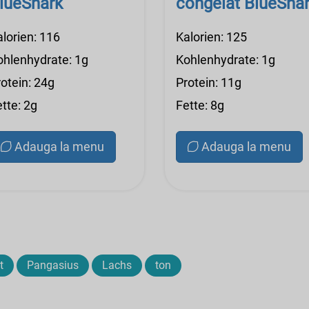
lueShark
congelat BlueSha
alorien: 116
Kalorien: 125
ohlenhydrate: 1g
Kohlenhydrate: 1g
otein: 24g
Protein: 11g
tte: 2g
Fette: 8g
Adauga la menu
Adauga la menu
t
Pangasius
Lachs
ton