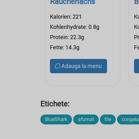
Räucherlachs
B
Kalorien: 221
K
Kohlenhydrate: 0.8g
K
Protein: 22.3g
Pr
Fette: 14.3g
Fe
Adauga la menu
Etichete:
BlueShark
afumat
file
congela