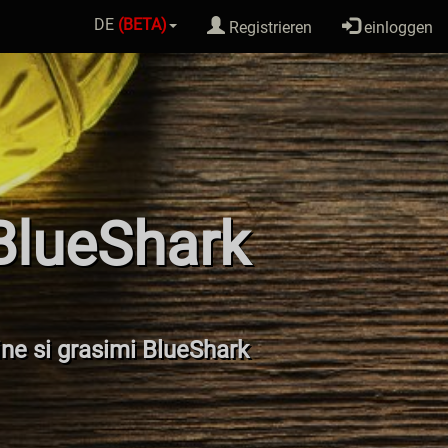
DE
(BETA)
Registrieren
einloggen
BlueShark
eine si grasimi BlueShark