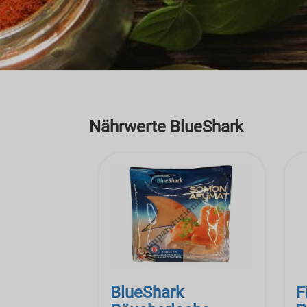
Nährwerte BlueShark
BlueShark
F