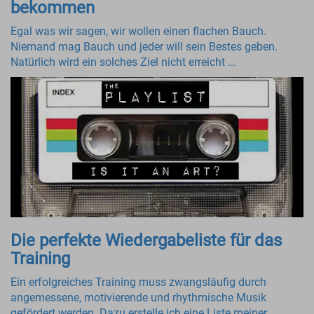
bekommen
Egal was wir sagen, wir wollen einen flachen Bauch.
Niemand mag Bauch und jeder will sein Bestes geben.
Natürlich wird ein solches Ziel nicht erreicht ...
Die perfekte Wiedergabeliste für das
Training
Ein erfolgreiches Training muss zwangsläufig durch
angemessene, motivierende und rhythmische Musik
gefördert werden. Dazu erstelle ich eine Liste meiner