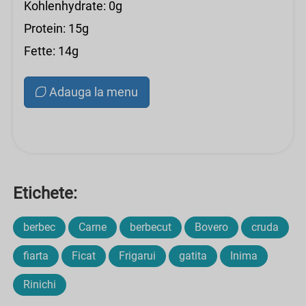
Kohlenhydrate: 0g
Protein: 15g
Fette: 14g
Adauga la menu
Etichete:
berbec
Carne
berbecut
Bovero
cruda
fiarta
Ficat
Frigarui
gatita
Inima
Rinichi