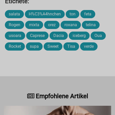
Etichete:
salata
H%C3%A4hnchen
ton
feta
Rogen
mixta
orez
roxana
telina
usoara
Caprese
Dacia
iceberg
Oua
Rocket
supa
Sweet
Tisa
verde
Empfohlene Artikel