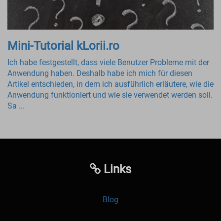
Mini-Tutorial kLorii.ro
Ich habe festgestellt, dass viele Benutzer Probleme mit der
Anwendung haben. Deshalb habe ich mich für diesen
Artikel entschieden, in dem ich ausführlich erläutere, wie die
Anwendung funktioniert und wie sie verwendet werden soll.
Sa ...
Links
Blog