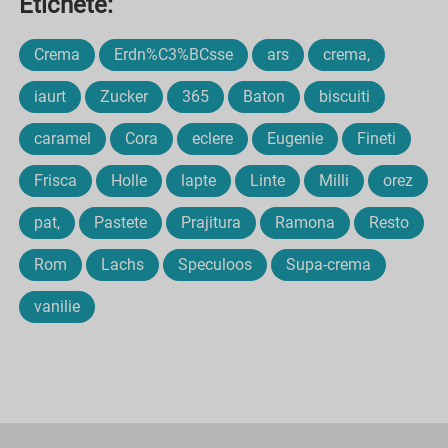
Etichete:
Crema
Erdn%C3%BCsse
ars
crema,
iaurt
Zucker
365
Baton
biscuiti
caramel
Cora
eclere
Eugenie
Fineti
Frisca
Holle
lapte
Linte
Milli
orez
pat,
Pastete
Prajitura
Ramona
Resto
Rom
Lachs
Speculoos
Supa-crema
vanilie