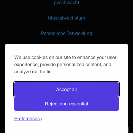
geschwächt
Muskelwachstum
Persönliche Entwicklung
API
We use cookies on our site to enhance your user
experience, provide personalized content, and
Kontaktieren Sie uns
analyze our traffic.
Soziale Netzwerke
Accept all
Reject non-essential
© 2016-2026 klorii.ro. Alle rechte vorbehalten.
Preferences
Menu
0