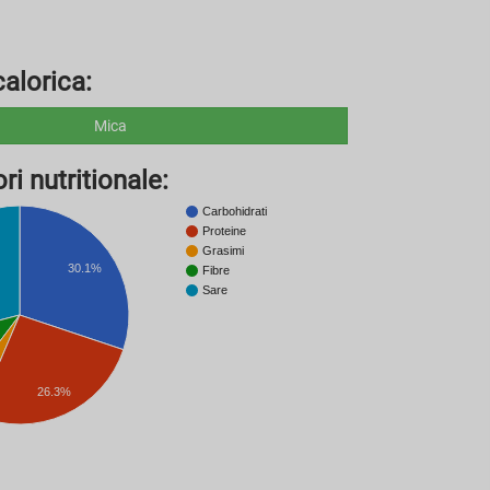
alorica:
Mica
ri nutritionale:
Carbohidrati
Proteine
Grasimi
30.1%
Fibre
Sare
26.3%