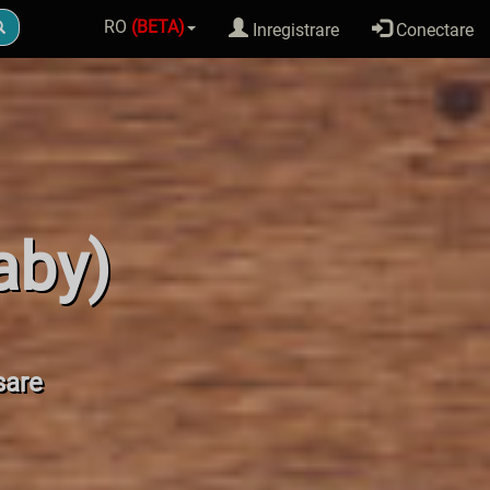
RO
(BETA)
Inregistrare
Conectare
aby)
sare