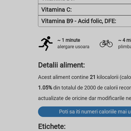
Vitamina C:
Vitamina B9 - Acid folic, DFE:
~
1
minute
~
4
mi
alergare usoara
plimba
Detalii aliment:
Acest aliment contine
21
kilocalorii (ca
1.05%
din totalul de 2000 de calorii reco
actualizate de oricine dar modificarile 
Poti sa iti numeri caloriile mai 
Etichete: