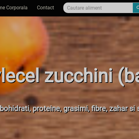
me Corporala
Contact
lecel zucchini (b
bohidrati, proteine, grasimi, fibre, zahar si 