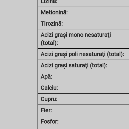
Lizină:
Metionină:
Tirozină:
Acizi graşi mono nesaturaţi
(total):
Acizi graşi poli nesaturaţi (total):
Acizi graşi saturaţi (total):
Apă:
Calciu:
Cupru:
Fier:
Fosfor: