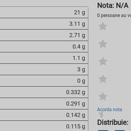
Nota: N/A
21 g
0 persoane au vo
3.11 g
2.71 g
0.4 g
1.1 g
3 g
0 g
0.332 g
0.291 g
Acorda nota
0.142 g
Distribuie:
0.115 g