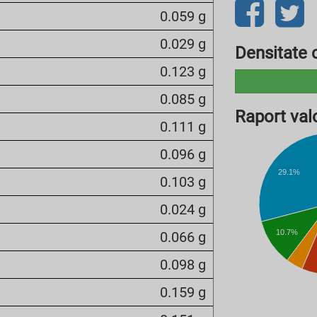
0.059 g
0.029 g
Densitate c
0.123 g
0.085 g
Raport valo
0.111 g
0.096 g
29.1%
0.103 g
0.024 g
10.7%
0.066 g
0.098 g
0.159 g