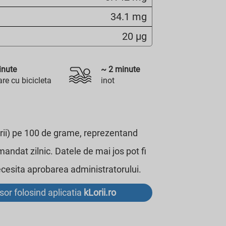
34.1 mg
20 µg
nute
~
2
minute
re cu bicicleta
inot
lorii) pe 100 de grame, reprezentand
mandat zilnic. Datele de mai jos pot fi
necesita aprobarea administratorului.
usor folosind aplicatia
kLorii.ro