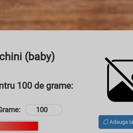
chini (baby)
entru 100 de grame:
Grame:
Adauga l