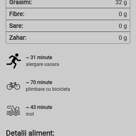
Grasimi:
32 g
Fibre:
0 g
Sare:
0 g
Zahar:
0 g
~
31
minute
alergare usoara
~
70
minute
plimbare cu bicicleta
~
43
minute
inot
Detalii aliment: