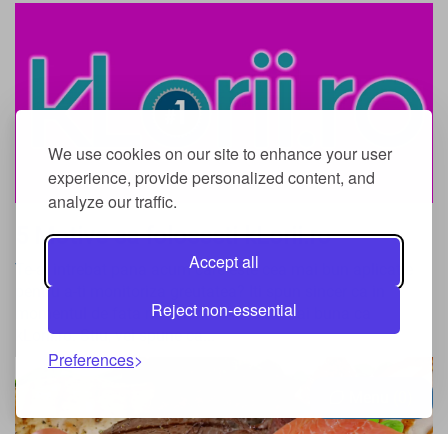
We use cookies on our site to enhance your user
experience, provide personalized content, and
analyze our traffic.
5 Motive sa folosesti kLorii.ro
Accept all
Te-ai intrebat pana acum care este cea mai bun aplicatie
pentru a-ti monitoriza greutatea? Iti spun sincer ca in
Reject non-essential
momentul de fata nu exista o unealta mai buna ca
kLorii.ro. Stiu, vei spune ca...
Preferences
Menu
0