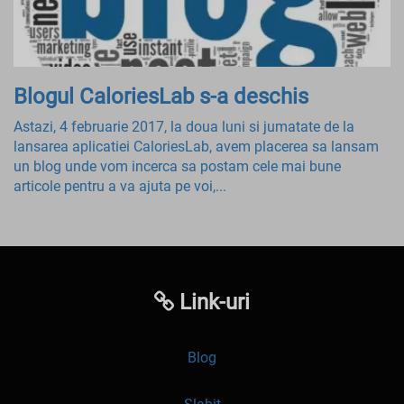
Blogul CaloriesLab s-a deschis
Astazi, 4 februarie 2017, la doua luni si jumatate de la
lansarea aplicatiei CaloriesLab, avem placerea sa lansam
un blog unde vom incerca sa postam cele mai bune
articole pentru a va ajuta pe voi,...
Link-uri
Blog