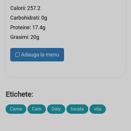
Calorii: 257.2
Carbohidrati: 0g
Proteine: 17.4g
Grasimi: 20g
Adauga la menu
Etichete:
Carne
Com
Doly
tocata
vita