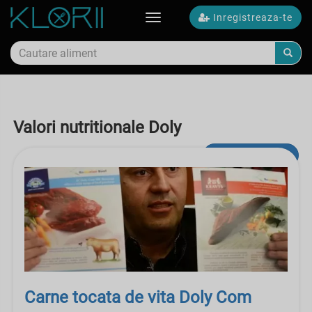
Inregistreaza-te
Toggle
navigation
Valori nutritionale Doly
Cautare avansata
Carne tocata de vita Doly Com