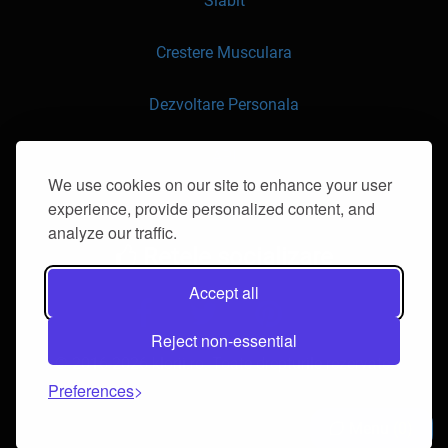
Slabit
Crestere Musculara
Dezvoltare Personala
API
We use cookies on our site to enhance your user
experience, provide personalized content, and
Contacteaza-ne
analyze our traffic.
Retele socializare
Accept all
Reject non-essential
© 2016-2026 klorii.ro. Toate drepturile rezervate.
Preferences
Menu
0