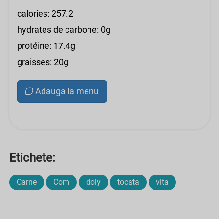
calories: 257.2
hydrates de carbone: 0g
protéine: 17.4g
graisses: 20g
Adauga la menu
Etichete:
Carne
Com
doly
tocata
vita