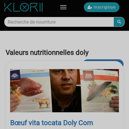
Inscription
Toggle
navigation
Valeurs nutritionnelles doly
recherche avancée
Bœuf vita tocata Doly Com