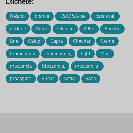
Etichete:
Delaco
branza
K%C3%A4se
cascaval,
cottage
Sofia
telemea
200g
Apetito,
Brie
Calup
Capra
Cheddar
Crema
Emmentaler
emmentaler,
light
Mini
mozzarela
Mozzarela,
mozzarella,
proaspata
Rucar
Sofia,
vaca