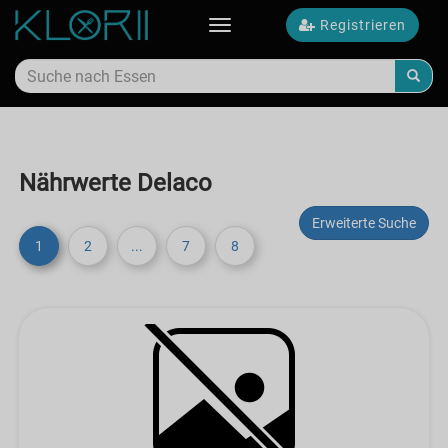
Registrieren
Toggle
navigation
Nährwerte Delaco
Erweiterte Suche
1
2
...
7
8