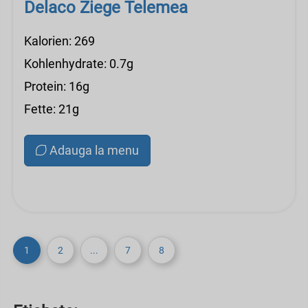
Delaco Ziege Telemea
Kalorien: 269
Kohlenhydrate: 0.7g
Protein: 16g
Fette: 21g
Adauga la menu
1
2
...
7
8