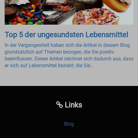
Top 5 der ungesundsten Lebensmittel
In der Vergangenheit haben sich die Artikel in diesem Blog
grundsätzlich auf Themen bezogen, die Sie positiv
beeinflussen. Dieser Artikel zeichnet sich dadurch aus, dass
er sich auf Lebensmittel bezieht, die Sie…
Links
Blog