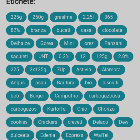
Etichete:
225g
250g
grasime
2.25l
365
82%
branza
bucati
casa
ciocolata
Delhaize
Gorea
Mini
orez
Panzani
saculeti
UNT
0.2%
12
125g
2.8%
225
2x125g
7Up
Activia
Alambra
Angus
asau
Bautura
bio
biscuiti
bob
Burger
Campofrio
carbogazoasa
carbogazos
Kartoffel
Chio
Chorizo
cookies
Crackers
creveti
Delaco
Dew
dulceata
Edenia
Express
Waffel