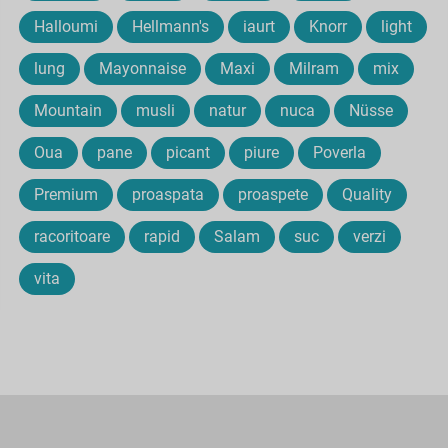
Halloumi
Hellmann's
iaurt
Knorr
light
lung
Mayonnaise
Maxi
Milram
mix
Mountain
musli
natur
nuca
Nüsse
Oua
pane
picant
piure
Poverla
Premium
proaspata
proaspete
Quality
racoritoare
rapid
Salam
suc
verzi
vita