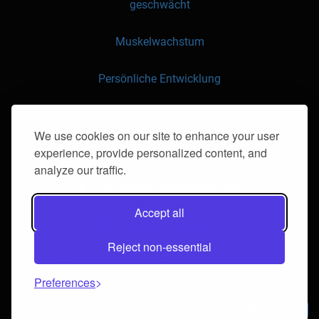
geschwächt
Muskelwachstum
Persönliche Entwicklung
API
We use cookies on our site to enhance your user
experience, provide personalized content, and
Kontaktieren Sie uns
analyze our traffic.
Soziale Netzwerke
Accept all
Reject non-essential
© 2016-2026 klorii.ro. Alle rechte vorbehalten.
Preferences
Menu
0