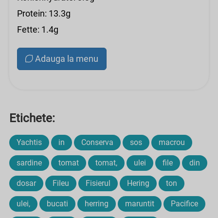
Protein: 13.3g
Fette: 1.4g
Adauga la menu
Etichete:
Yachtis
in
Conserva
sos
macrou
sardine
tomat
tomat,
ulei
file
din
dosar
Fileu
Fisierul
Hering
ton
ulei,
bucati
herring
maruntit
Pacifice