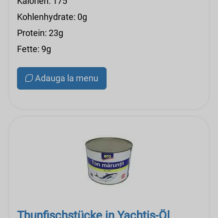
Kalorien: 175
Kohlenhydrate: 0g
Protein: 23g
Fette: 9g
Adauga la menu
Thunfischstücke in Yachtis-Öl