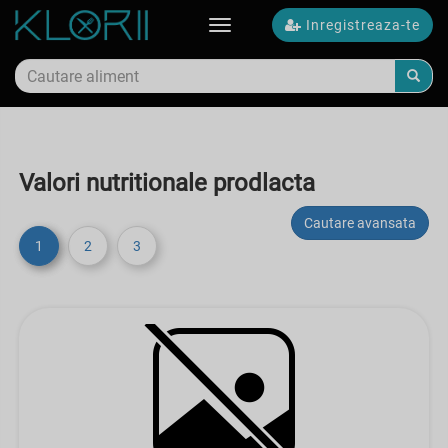
Inregistreaza-te
Toggle
navigation
Valori nutritionale prodlacta
Cautare avansata
1
2
3