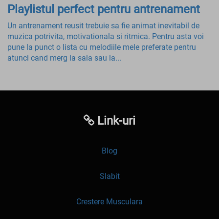
Playlistul perfect pentru antrenament
Un antrenament reusit trebuie sa fie animat inevitabil de
muzica potrivita, motivationala si ritmica. Pentru asta voi
pune la punct o lista cu melodiile mele preferate pentru
atunci cand merg la sala sau la...
Link-uri
Blog
Slabit
Crestere Musculara