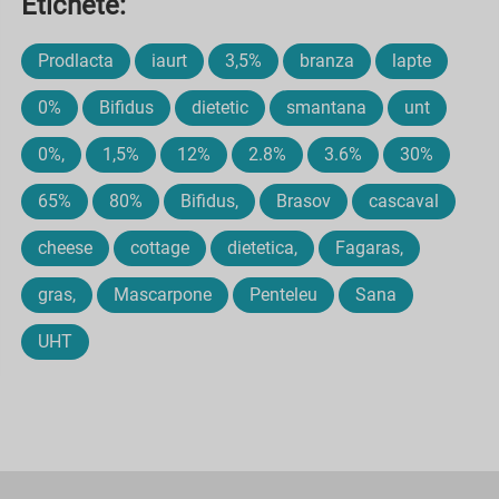
Etichete:
Prodlacta
iaurt
3,5%
branza
lapte
0%
Bifidus
dietetic
smantana
unt
0%,
1,5%
12%
2.8%
3.6%
30%
65%
80%
Bifidus,
Brasov
cascaval
cheese
cottage
dietetica,
Fagaras,
gras,
Mascarpone
Penteleu
Sana
UHT