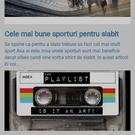
Cele mai bune sporturi pentru slabit
Se spune ca pentru a slabi trebuie sa faci cat mai mult
sport.Asa si este, insa unele sporturi sunt mai benefice
decat altele cand vine vorba strict de slabit. In acest articol
iti voi...