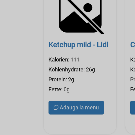
Ketchup mild - Lidl
C
Kalorien: 111
K
Kohlenhydrate: 26g
K
Protein: 2g
Pr
Fette: 0g
Fe
Adauga la menu