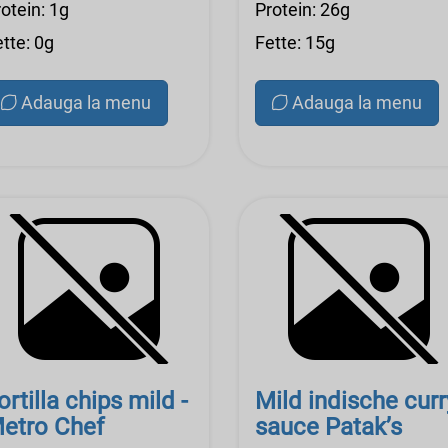
otein: 1g
Protein: 26g
tte: 0g
Fette: 15g
Adauga la menu
Adauga la menu
ortilla chips mild -
Mild indische curr
etro Chef
sauce Patak’s