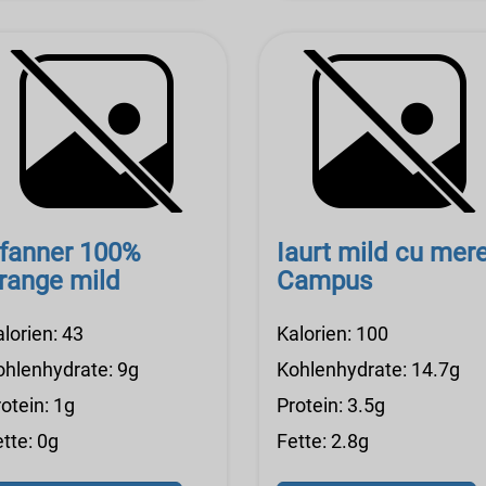
fanner 100%
Iaurt mild cu mer
range mild
Campus
lorien: 43
Kalorien: 100
ohlenhydrate: 9g
Kohlenhydrate: 14.7g
otein: 1g
Protein: 3.5g
tte: 0g
Fette: 2.8g