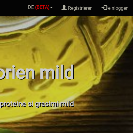
DE
(BETA)
Registrieren
einloggen
orien mild
 proteine si grasimi mild