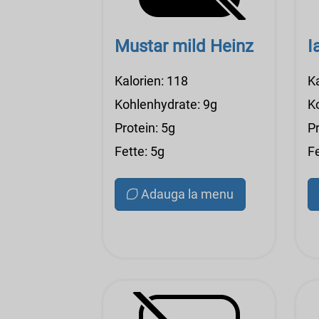
Mustar mild Heinz
I
Kalorien: 118
Ka
Kohlenhydrate: 9g
K
Protein: 5g
Pr
Fette: 5g
Fe
Adauga la menu