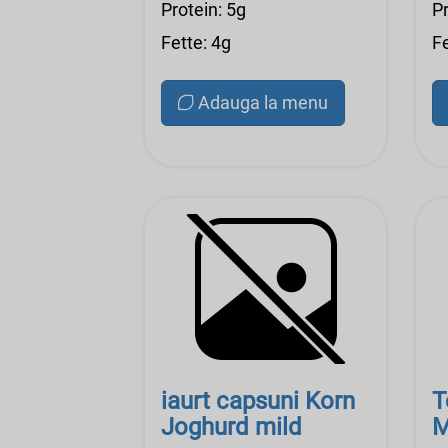
Protein: 5g
Pr
Fette: 4g
Fe
Adauga la menu
iaurt capsuni Korn
T
Joghurd mild
M