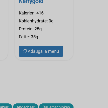
Kerrygold
Kalorien: 416
Kohlenhydrate: 0g
Protein: 25g
Fette: 35g
Adauga la menu
ajvar
Andechser
Bauernschinken