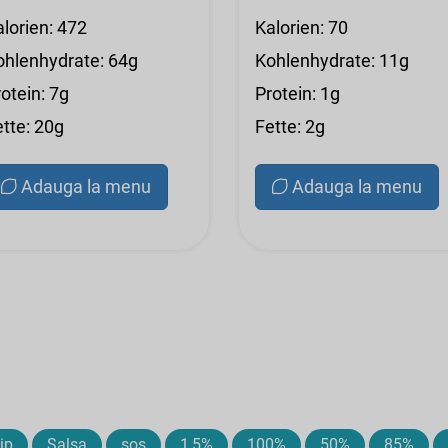
alorien: 472
Kalorien: 70
ohlenhydrate: 64g
Kohlenhydrate: 11g
otein: 7g
Protein: 1g
ette: 20g
Fette: 2g
Adauga la menu
Adauga la menu
ip
Salsa
sos
1,5%
100%
50%
85%