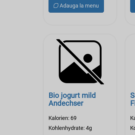
Adauga la menu
Bio jogurt mild
S
Andechser
F
Kalorien: 69
Ka
Kohlenhydrate: 4g
K