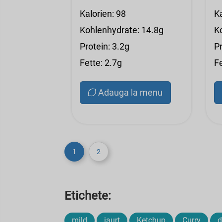
Kalorien: 98
K
Kohlenhydrate: 14.8g
K
Protein: 3.2g
Pr
Fette: 2.7g
F
Adauga la menu
1
2
Etichete:
mild
iaurt
Ketchup
Curry
d