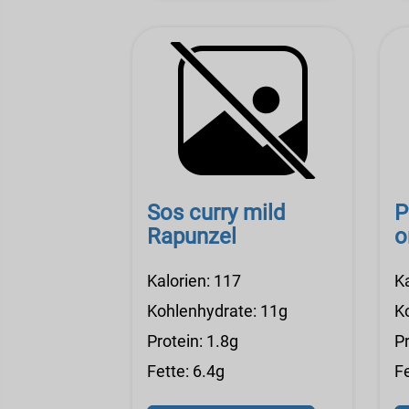
Sos curry mild
P
Rapunzel
o
Kalorien: 117
Ka
Kohlenhydrate: 11g
K
Protein: 1.8g
Pr
Fette: 6.4g
Fe