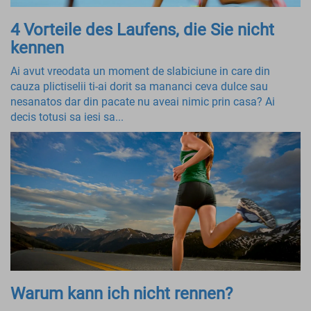
4 Vorteile des Laufens, die Sie nicht
kennen
Ai avut vreodata un moment de slabiciune in care din
cauza plictiselii ti-ai dorit sa mananci ceva dulce sau
nesanatos dar din pacate nu aveai nimic prin casa? Ai
decis totusi sa iesi sa...
Warum kann ich nicht rennen?