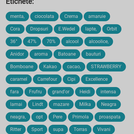
Etichete:
menta,
ciocolata
Crema
amaruie
Cora
Dropsuri
E.Wedel
lapte,
Orbit
36°
47%
70%
alcool
alcoolice,
Anidor
aroma
Batoane
bauturi
Bomboane
Kakao
cacao,
STRAWBERRY
caramel
Carrefour
Cipi
Excellence
fara
Frufru
grand'or
Heidi
intensa
lamai
Lindt
mazare
Milka
Neagra
neagra,
opt
Pere
Primola
proaspata
Ritter
Sport
supa
Torras
Vivani