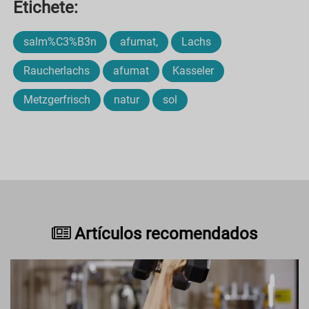
Etichete:
salm%C3%B3n
afumat,
Lachs
Raucherlachs
afumat
Kasseler
Metzgerfrisch
natur
sol
Artículos recomendados