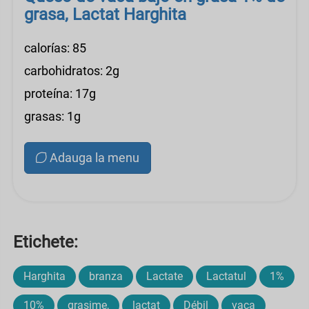
grasa, Lactat Harghita
calorías: 85
carbohidratos: 2g
proteína: 17g
grasas: 1g
Adauga la menu
Etichete:
Harghita
branza
Lactate
Lactatul
1%
10%
grasime,
lactat
Débil
vaca