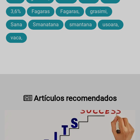
3,6%
Fagaras
Fagaras,
grasimi,
Sana
Smanatana
smantana
usoara,
vaca,
Artículos recomendados