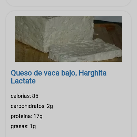
Queso de vaca bajo, Harghita
Lactate
calorías: 85
carbohidratos: 2g
proteína: 17g
grasas: 1g