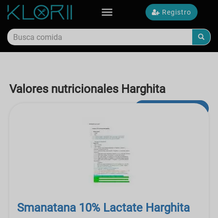
Registro
Toggle
navigation
Valores nutricionales Harghita
búsqueda avanzada
Smanatana 10% Lactate Harghita