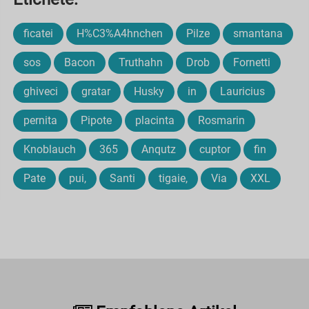
ficatei
H%C3%A4hnchen
Pilze
smantana
sos
Bacon
Truthahn
Drob
Fornetti
ghiveci
gratar
Husky
in
Lauricius
pernita
Pipote
placinta
Rosmarin
Knoblauch
365
Anqutz
cuptor
fin
Pate
pui,
Santi
tigaie,
Via
XXL