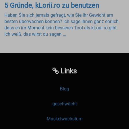
5 Gründe, kLorii.ro zu benutzen
Haben Sie sich jemals gefragt, wie Sie Ihr Gewicht am
besten überwachen können? Ich sage Ihnen ganz ehrlich,
dass es im Moment kein besseres Tool als kLorii.ro gibt.
Ich weiß, das wirst du sagen ...
Links
Blog
geschwächt
Muskelwachstum