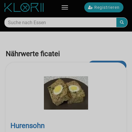
Registrieren
Toggle
navigation
Nährwerte ficatei
Erweiterte Suche
Hurensohn